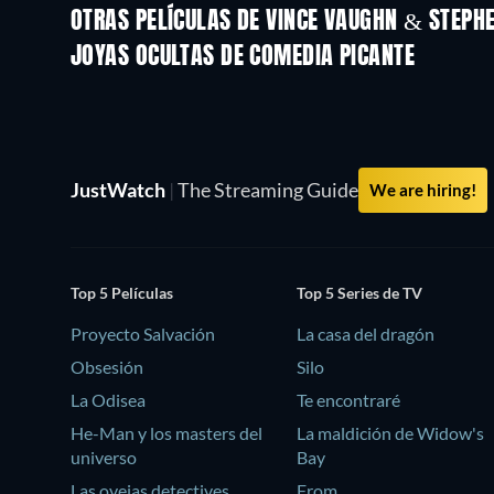
OTRAS PELÍCULAS DE VINCE VAUGHN & STEPH
JOYAS OCULTAS DE COMEDIA PICANTE
JustWatch
|
The Streaming Guide
We are hiring!
Top 5 Películas
Top 5 Series de TV
Proyecto Salvación
La casa del dragón
Obsesión
Silo
La Odisea
Te encontraré
He-Man y los masters del
La maldición de Widow's
universo
Bay
Las ovejas detectives
From