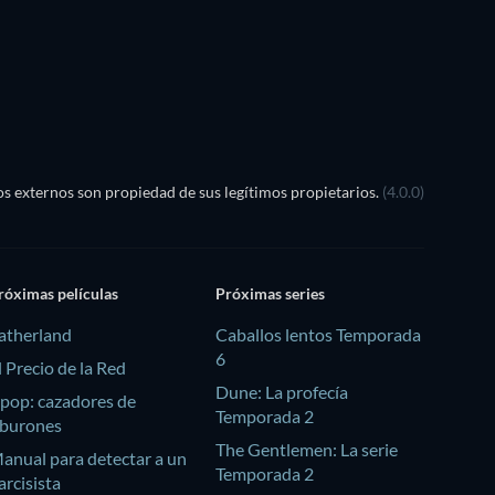
s externos son propiedad de sus legítimos propietarios.
(4.0.0)
róximas películas
Próximas series
atherland
Caballos lentos Temporada
6
l Precio de la Red
Dune: La profecía
pop: cazadores de
Temporada 2
iburones
The Gentlemen: La serie
anual para detectar a un
Temporada 2
arcisista