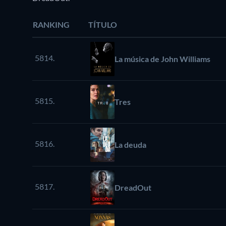
RANKING
TÍTULO
5814.
La música de John Williams
5815.
Tres
5816.
La deuda
5817.
DreadOut