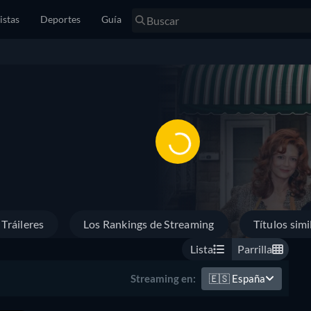
istas
Deportes
Guía
Tráileres
Los Rankings de Streaming
Títulos simi
Lista
Parrilla
🇪🇸
España
Streaming en: