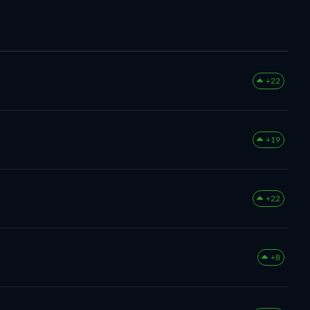
+22
+19
+22
+8