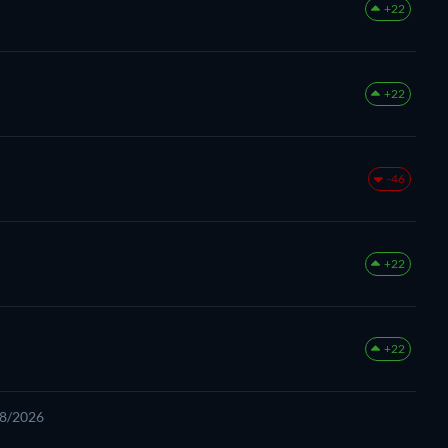
+22
+22
-46
+22
+22
08/2026