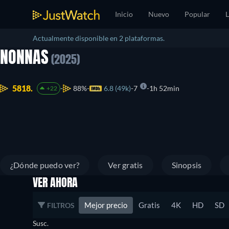
Inicio
Nuevo
Popular
L
Actualmente disponible en 2 plataformas.
NONNAS
(2025)
5818.
88%
6.8 (49k)
7
1h 52min
+22
¿Dónde puedo ver?
Ver gratis
Sinopsis
VER AHORA
Mejor precio
Gratis
4K
HD
SD
FILTROS
Susc.