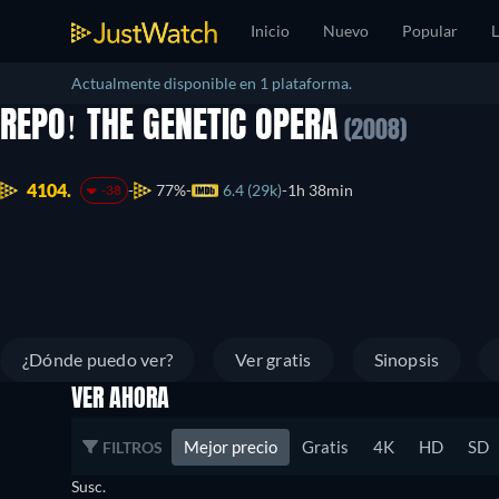
Inicio
Nuevo
Popular
L
Actualmente disponible en 1 plataforma.
REPO! THE GENETIC OPERA
(2008)
4104.
77%
6.4 (29k)
1h 38min
-38
¿Dónde puedo ver?
Ver gratis
Sinopsis
VER AHORA
Mejor precio
Gratis
4K
HD
SD
FILTROS
Susc.