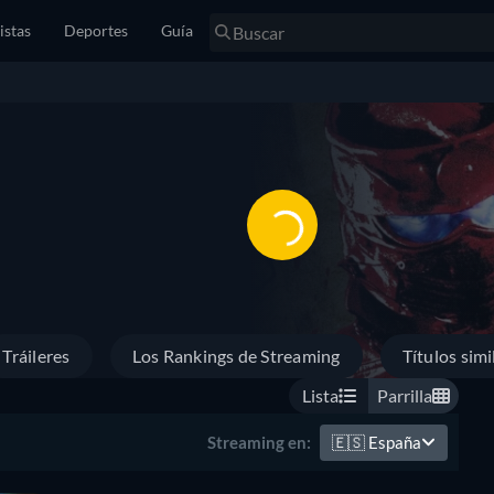
istas
Deportes
Guía
Tráileres
Los Rankings de Streaming
Títulos simi
Lista
Parrilla
🇪🇸
España
Streaming en: