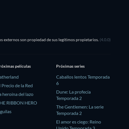
s externos son propiedad de sus legítimos propietarios.
(4.0.0)
róximas películas
Próximas series
atherland
Caballos lentos Temporada
6
l Precio de la Red
Dune: La profecía
a heroína del lazo
Temporada 2
HE RIBBON HERO
The Gentlemen: La serie
guilas
Temporada 2
El amor es ciego: Reino
Unido Temporada 3