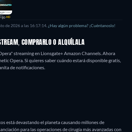
Fijo
HD
sto de 2026
a las
16:17:14
.
¿Hay algún problema? ¡Cuéntanoslo!
R STREAM, COMPRARLO O ALQUÍLALA
c Opera" streaming en Lionsgate+ Amazon Channels.
Ahora
tic Opera. Si quieres saber cuándo estará disponible gratis,
panita de notificaciones.
icos está devastando el planeta causando millones de
nanciación para las operaciones de cirugía más avanzadas con