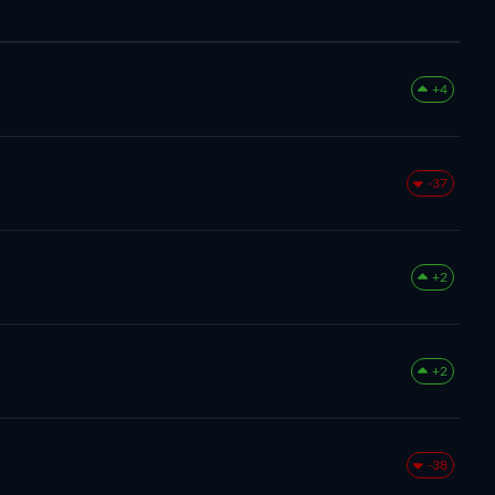
+4
)
-37
+2
+2
-38