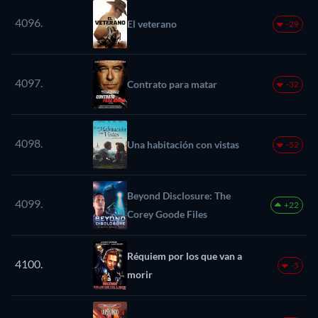
4096.
El veterano
-29
4097.
Contrato para matar
-32
4098.
Una habitación con vistas
-52
Beyond Disclosure: The
4099.
+22
Corey Goode Files
Réquiem por los que van a
4100.
-5
morir