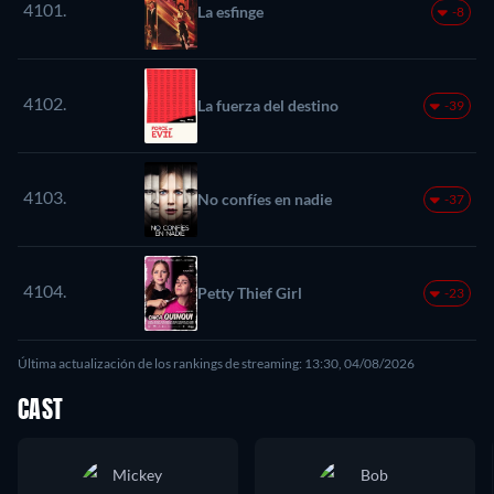
4101.
La esfinge
-8
4102.
La fuerza del destino
-39
4103.
No confíes en nadie
-37
4104.
Petty Thief Girl
-23
Última actualización de los rankings de streaming: 13:30, 04/08/2026
CAST