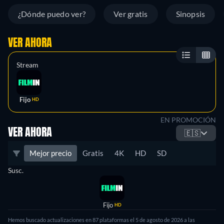
¿Dónde puedo ver?
Ver gratis
Sinopsis
VER AHORA
Stream
Fijo
HD
EN PROMOCIÓN
VER AHORA
🇪🇸
Mejor precio
Gratis
4K
HD
SD
Susc.
Fijo
HD
Hemos buscado actualizaciones en
87
plataformas el
5 de agosto de 2026
a las