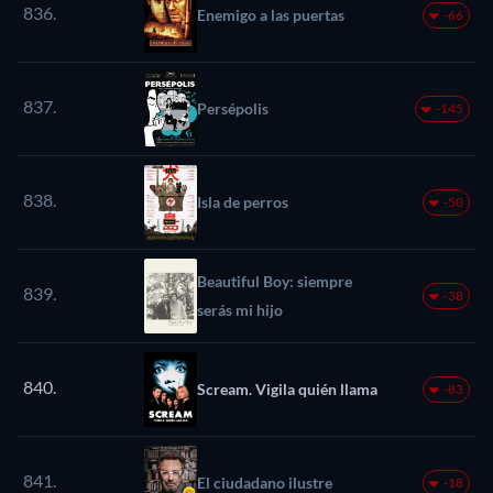
836.
Enemigo a las puertas
-66
837.
Persépolis
-145
838.
Isla de perros
-50
Beautiful Boy: siempre
839.
-38
serás mi hijo
840.
Scream. Vigila quién llama
-83
841.
El ciudadano ilustre
-18