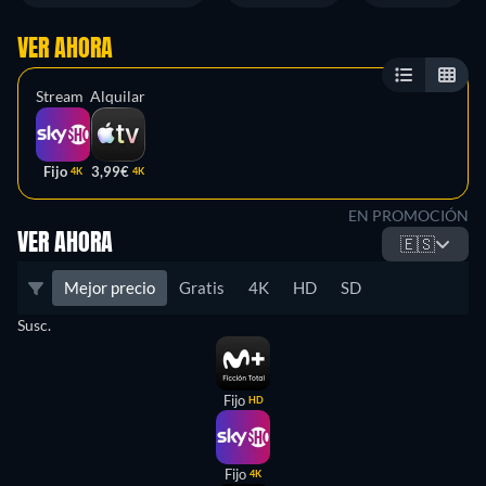
VER AHORA
Stream
Alquilar
Fijo
3,99€
4K
4K
EN PROMOCIÓN
VER AHORA
🇪🇸
Mejor precio
Gratis
4K
HD
SD
Susc.
Fijo
HD
Fijo
4K