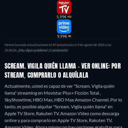
5,99€
HD
9,99€
4K
Hemos buscado actualizaciones en
87
plataformas el
9 de agosto de 2026
a las
23:46:06
.
¿Hay algún problema? ¡Cuéntanoslo!
SCREAM. VIGILA QUIÉN LLAMA - VER ONLINE: POR
STREAM, COMPRARLO O ALQUÍLALA
Actualmente, usted es capaz de ver "Scream. Vigila quién
llama" streaming en Movistar Plus+ Ficción Total ,
SkyShowtime, HBO Max, HBO Max Amazon Channel. Por lo
tanto, es posible alquilar "Scream. Vigila quién llama" en
Apple TV Store, Rakuten TV, Amazon Video como descarga
online y para comprarlo en Apple TV Store, Rakuten TV,
Amazon Video.
Ahora mismo no hay opciones gratuitas para