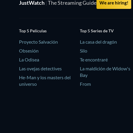
JustWatch
|
The Streaming Guide
We are hiring!
Top 5 Películas
Top 5 Series de TV
Proyecto Salvación
La casa del dragón
Obsesión
Silo
La Odisea
Te encontraré
Las ovejas detectives
La maldición de Widow's
Bay
He-Man y los masters del
universo
From