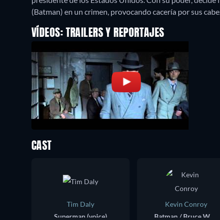
(Batman) en un crimen, provocando cacería por sus cabe
VÍDEOS: TRAILERS Y REPORTAJES
CAST
Tim Daly
Kevin Conroy
Superman (voice)
Batman / Bruce Wayne (voice)