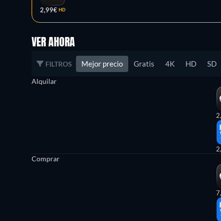
2,99€
HD
VER AHORA
Mejor precio
Gratis
4K
HD
SD
FILTROS
Alquilar
2
2
Comprar
7