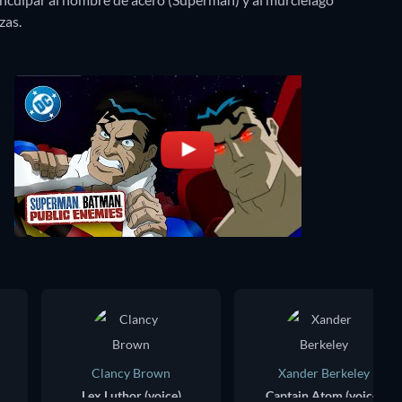
zas.
Clancy Brown
Xander Berkeley
Lex Luthor (voice)
Captain Atom (voice)