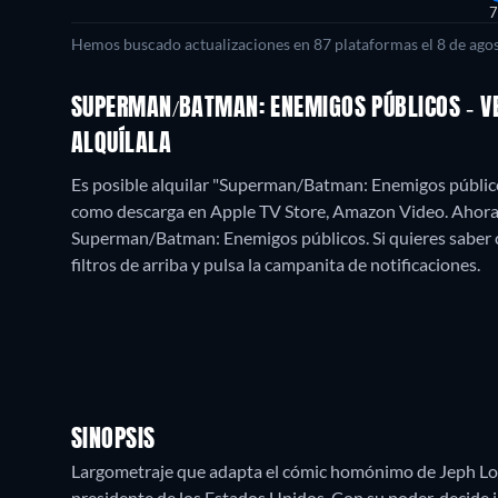
7
Hemos buscado actualizaciones en
87
plataformas el
8 de ago
SUPERMAN/BATMAN: ENEMIGOS PÚBLICOS - V
ALQUÍLALA
Es posible alquilar "Superman/Batman: Enemigos públic
como descarga en Apple TV Store, Amazon Video.
Ahora
Superman/Batman: Enemigos públicos. Si quieres saber cuá
filtros de arriba y pulsa la campanita de notificaciones.
SINOPSIS
Largometraje que adapta el cómic homónimo de Jeph Loe
presidente de los Estados Unidos. Con su poder, decide 