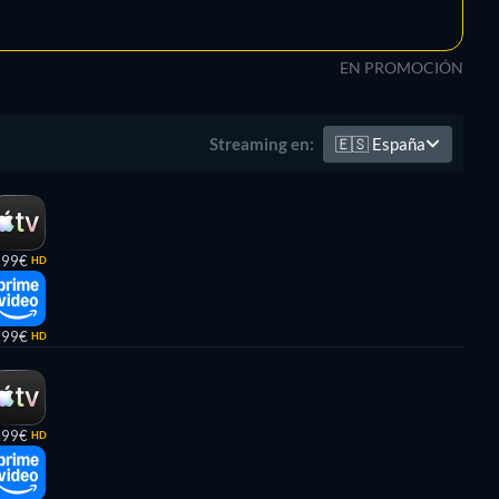
EN PROMOCIÓN
🇪🇸
España
Streaming en:
,99€
HD
,99€
HD
,99€
HD