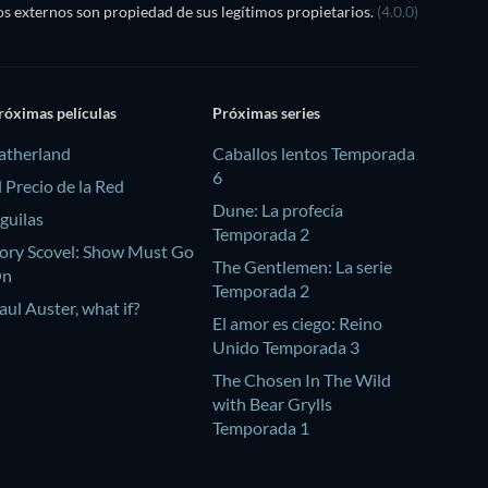
s externos son propiedad de sus legítimos propietarios.
(4.0.0)
róximas películas
Próximas series
atherland
Caballos lentos Temporada
6
l Precio de la Red
Dune: La profecía
guilas
Temporada 2
ory Scovel: Show Must Go
The Gentlemen: La serie
On
Temporada 2
aul Auster, what if?
El amor es ciego: Reino
Unido Temporada 3
The Chosen In The Wild
with Bear Grylls
Temporada 1