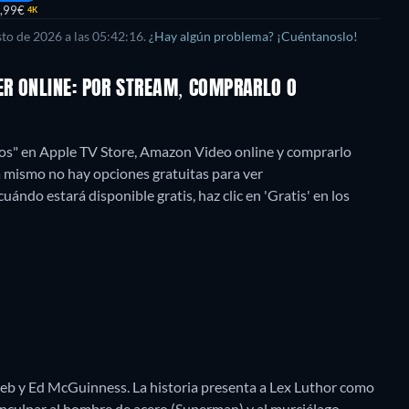
,99€
4K
sto de 2026
a las
05:42:16
.
¿Hay algún problema? ¡Cuéntanoslo!
ER ONLINE: POR STREAM, COMPRARLO O
os" en Apple TV Store, Amazon Video online y comprarlo
 mismo no hay opciones gratuitas para ver
ndo estará disponible gratis, haz clic en 'Gratis' en los
b y Ed McGuinness. La historia presenta a Lex Luthor como
inculpar al hombre de acero (Superman) y al murciélago