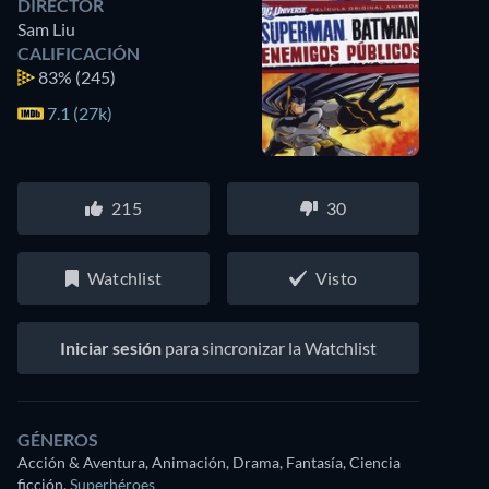
DIRECTOR
Sam Liu
CALIFICACIÓN
83%
(245)
7.1 (27k)
215
30
Watchlist
Visto
Iniciar sesión
para sincronizar la Watchlist
GÉNEROS
Acción & Aventura, Animación, Drama, Fantasía, Ciencia
ficción
,
Superhéroes