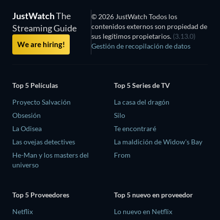
JustWatch
The
© 2026 JustWatch Todos los
contenidos externos son propiedad de
Streaming Guide
sus legítimos propietarios.
(3.13.0)
We are hiring!
Gestión de recopilación de datos
Top 5 Películas
Top 5 Series de TV
Proyecto Salvación
La casa del dragón
Obsesión
Silo
La Odisea
Te encontraré
Las ovejas detectives
La maldición de Widow's Bay
He-Man y los masters del
From
universo
Top 5 Proveedores
Top 5 nuevo en proveedor
Netflix
Lo nuevo en Netflix