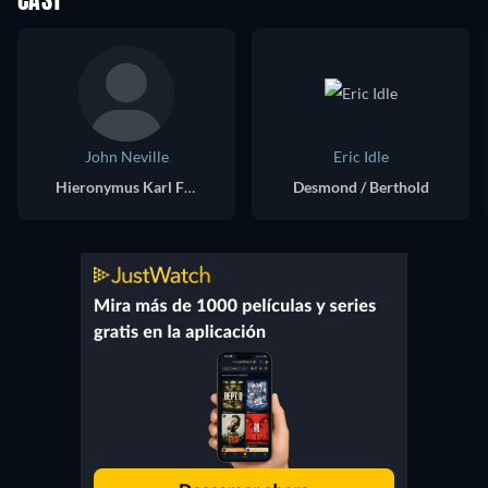
CAST
John Neville
Eric Idle
Hieronymus Karl Frederick Baron von Munchausen
Desmond / Berthold