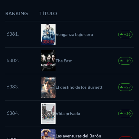
RANKING
TÍTULO
6381.
Venganza bajo cero
+28
6382.
The East
+10
6383.
El destino de los Burnett
+29
6384.
Vida privada
+30
Las aventuras del Barón