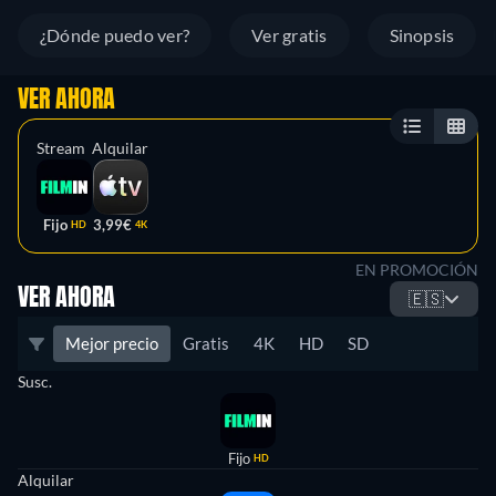
¿Dónde puedo ver?
Ver gratis
Sinopsis
VER AHORA
Stream
Alquilar
Fijo
3,99€
HD
4K
EN PROMOCIÓN
VER AHORA
🇪🇸
Mejor precio
Gratis
4K
HD
SD
Susc.
Fijo
HD
Alquilar