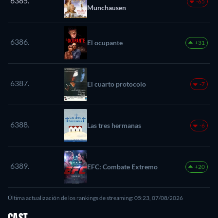
6385.
-65
Munchausen
6386.
El ocupante
+31
6387.
El cuarto protocolo
-7
6388.
Las tres hermanas
-6
6389.
EFC: Combate Extremo
+20
Última actualización de los rankings de streaming: 05:23, 07/08/2026