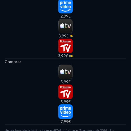
2,99€
3,99€
4K
3,99€
HD
Comprar
5,99€
5,99€
7,99€
Hemos buscado actualizaciones en 87 plataformas el 7 de agosto de 2026 a las