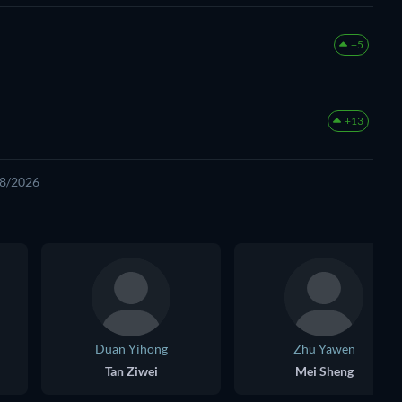
+5
+13
08/2026
Duan Yihong
Zhu Yawen
Tan Ziwei
Mei Sheng