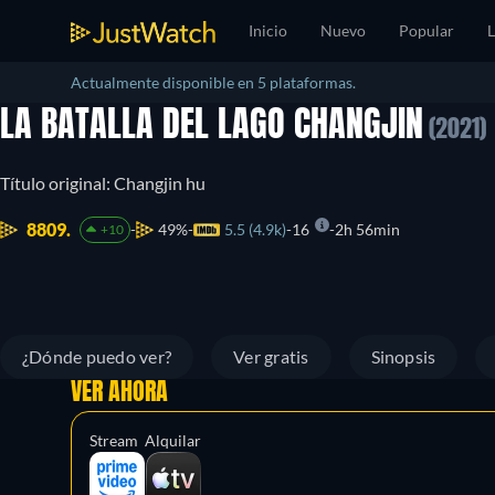
Inicio
Nuevo
Popular
L
Actualmente disponible en 5 plataformas.
LA BATALLA DEL LAGO CHANGJIN
(2021)
Título original: Changjin hu
8809.
49%
5.5 (4.9k)
16
2h 56min
+10
¿Dónde puedo ver?
Ver gratis
Sinopsis
VER AHORA
Stream
Alquilar