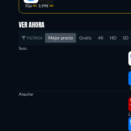
Fijo
3,99€
HD
HD
VER AHORA
Mejor precio
Gratis
4K
HD
SD
FILTROS
Susc.
Alquilar
2