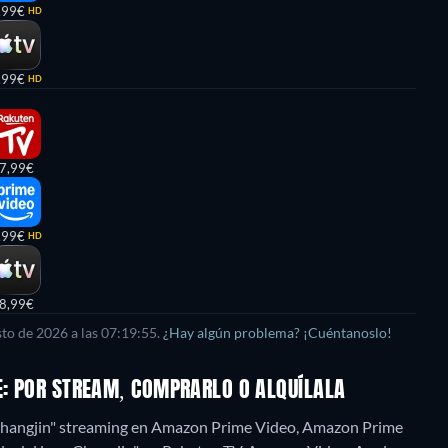
,99€
HD
,99€
HD
7,99€
,99€
HD
8,99€
sto de 2026
a las
07:19:55
.
¿Hay algún problema? ¡Cuéntanoslo!
E: POR STREAM, COMPRARLO O ALQUÍLALA
o Changjin" streaming en Amazon Prime Video, Amazon Prime