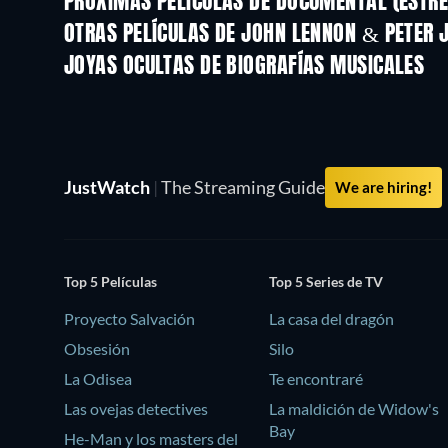
PRÓXIMAS PELÍCULAS DE DOCUMENTAL (ESTRE
OTRAS PELÍCULAS DE JOHN LENNON & PETER 
JOYAS OCULTAS DE BIOGRAFÍAS MUSICALES
JustWatch
|
The Streaming Guide
We are hiring!
Top 5 Películas
Top 5 Series de TV
Proyecto Salvación
La casa del dragón
Obsesión
Silo
La Odisea
Te encontraré
Las ovejas detectives
La maldición de Widow's
Bay
He-Man y los masters del