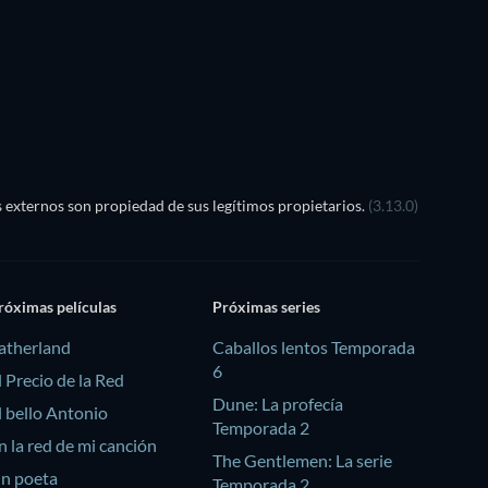
externos son propiedad de sus legítimos propietarios.
(3.13.0)
róximas películas
Próximas series
atherland
Caballos lentos Temporada
6
l Precio de la Red
Dune: La profecía
l bello Antonio
Temporada 2
n la red de mi canción
The Gentlemen: La serie
n poeta
Temporada 2