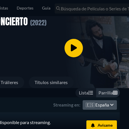
istas
Deportes
Guía
ONCIERTO
(2022)
Tráileres
Títulos similares
Lista
Parrilla
🇪🇸
España
Streaming en:
disponible para streaming.
Avísame