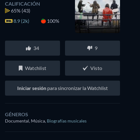
CALIFICACIÓN
65%
(43)
8.9 (2k)
100%
34
9
Watchlist
Visto
Iniciar sesión
para sincronizar la Watchlist
GÉNEROS
Documental, Música
,
Biografías musicales