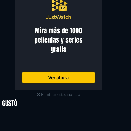
Billy Preston
Yoko Ono
Self (archive footage)
Self (archive footage)
Eliminar este anuncio
S GUSTÓ