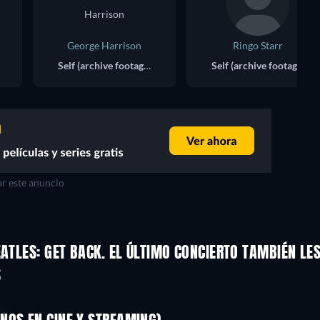
George Harrison
Ringo Starr
Self (archive footage)
Self (archive footage)
r este anuncio
EATLES: GET BACK. EL ÚLTIMO CONCIERTO TAMBIÉN LE
S