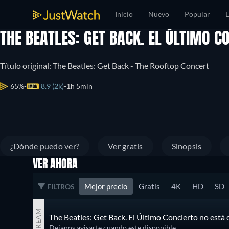
Inicio
Nuevo
Popular
L
THE BEATLES: GET BACK. EL ÚLTIMO C
Título original: The Beatles: Get Back - The Rooftop Concert
65%
8.9 (2k)
1h 5min
¿Dónde puedo ver?
Ver gratis
Sinopsis
VER AHORA
Mejor precio
Gratis
4K
HD
SD
FILTROS
STREAM
The Beatles: Get Back. El Último Concierto no está 
Dejanos avisarte cuando este disponible.