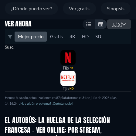
¿Dónde puedo ver?
Ver gratis
Sinopsis
VER AHORA
🇪🇸
Mejor precio
Gratis
4K
HD
SD
Susc.
Fijo
4K
Fijo
HD
Hemos buscado actualizaciones en 87 plataformas el 31 de julio de 2026 a las
14:16:24.
¿Hay algún problema? ¡Cuéntanoslo!
EL AUTOBÚS: LA HUELGA DE LA SELECCIÓN
FRANCESA - VER ONLINE: POR STREAM,