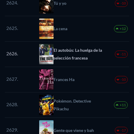
2624.
Tú y yo
-10
2625.
La cena
+12
El autobús: La huelga de la
2626.
-11
selección francesa
2627.
Frances Ha
-10
Pokémon. Detective
2628.
+11
Pikachu
2629.
Gente que viene y bah
-17