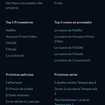
He-Man y los masters del
From
universo
Top 5 Proveedores
Top 5 nuevo en proveedor
Netflix
Lo nuevo en Netflix
Amazon Prime Video
Lo nuevo en Amazon Prime
Video
FlixOlé
Lo nuevo en FlixOlé
Filmzie
Lo nuevo en Filmzie
Crunchyroll
Lo nuevo en Crunchyroll
Próximas películas
Próximas series
Fatherland
Caballos lentos Temporada 6
El Precio de la Red
Dune: La profecía Temporada
2
El bello Antonio
The Gentlemen: La serie
En la red de mi canción
Temporada 2