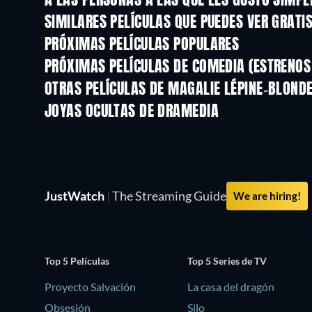
A LAS PERSONAS A LAS QUE LES GUSTÓ SIMP
SIMILARES PELÍCULAS QUE PUEDES VER GRATI
PRÓXIMAS PELÍCULAS POPULARES
PRÓXIMAS PELÍCULAS DE COMEDIA (ESTRENOS 
OTRAS PELÍCULAS DE MAGALIE LÉPINE-BLOND
JOYAS OCULTAS DE DRAMEDIA
TV
TV
JustWatch
|
The Streaming Guide
We are hiring!
Top 5 Películas
Top 5 Series de TV
Proyecto Salvación
La casa del dragón
Obsesión
Silo