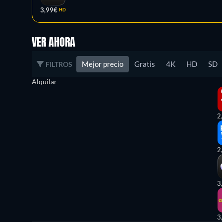
3,99€
HD
VER AHORA
Mejor precio
Gratis
4K
HD
SD
FILTROS
Alquilar
2
2
3
3