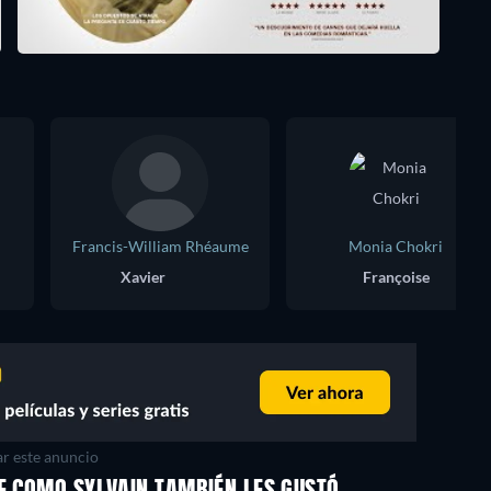
Francis-William Rhéaume
Monia Chokri
Xavier
Françoise
r este anuncio