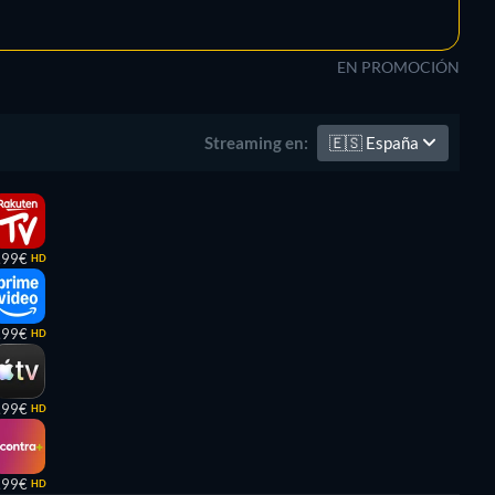
EN PROMOCIÓN
🇪🇸
España
Streaming en:
,99€
HD
,99€
HD
,99€
HD
,99€
HD