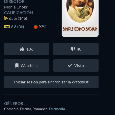
DIRECTOR
Monia Chokri
CALIFICACIÓN
65%
(146)
6.8 (3k)
92%
106
40
Watchlist
Visto
Iniciar sesión
para sincronizar la Watchlist
GÉNEROS
Comedia, Drama, Romance
,
Dramedia