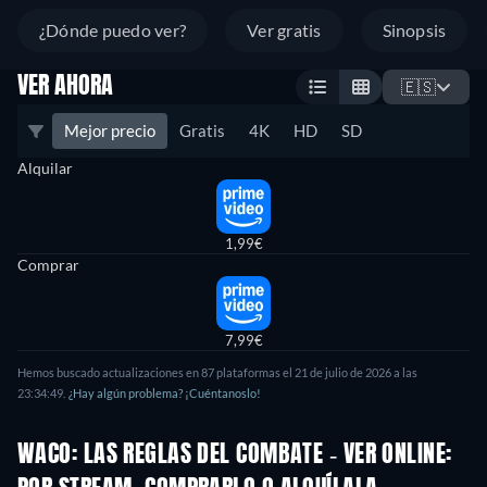
¿Dónde puedo ver?
Ver gratis
Sinopsis
VER AHORA
🇪🇸
Mejor precio
Gratis
4K
HD
SD
Alquilar
1,99€
Comprar
7,99€
Hemos buscado actualizaciones en 87 plataformas el 21 de julio de 2026 a las
23:34:49.
¿Hay algún problema? ¡Cuéntanoslo!
WACO: LAS REGLAS DEL COMBATE - VER ONLINE: