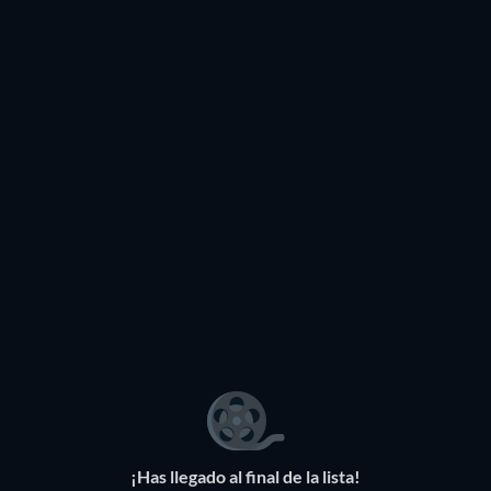
TV
TV
TV
TV
TV
TV
TV
TV
TV
TV
TV
TV
TV
TV
TV
TV
TV
TV
Microasesinos
TV
TV
¡Has llegado al final de la lista!