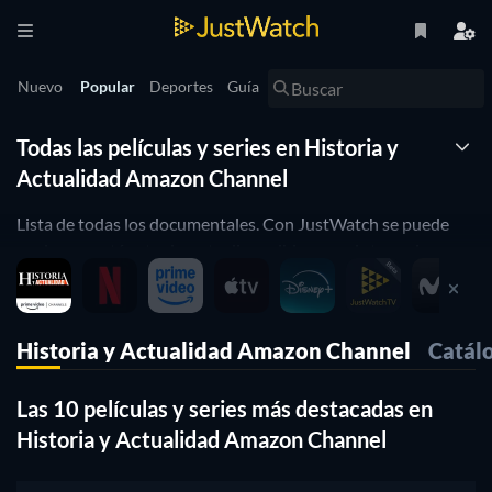
Nuevo
Popular
Deportes
Guía
Todas las películas y series en Historia y
Actualidad Amazon Channel
Lista de todas los documentales. Con JustWatch se puede
ver lo que está actualmente disponible para el streaming en
Historia y Actualidad Amazon Channel. Podrás filtrar la lista
combinando diferentes atributos. JustWatch es un motor de
búsqueda de streaming que te permite buscar y navegar a
Historia y Actualidad Amazon Channel
Catál
través de todos los diferentes proveedores. Puedes averiguar
dónde ver películas y filtrar la lista combinando diferentes
Las 10 películas y series más destacadas en
atributos.
Historia y Actualidad Amazon Channel