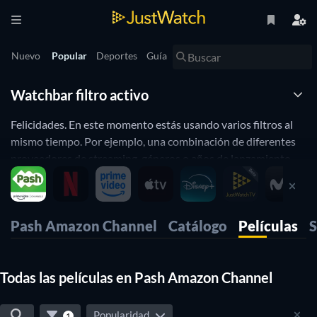
Nuevo
Popular
Deportes
Guía
Watchbar filtro activo
Felicidades. En este momento estás usando varios filtros al
mismo tiempo. Por ejemplo, una combinación de diferentes
proveedores de streaming, géneros o años de lanzamiento.
Con un clic en el botón de reinicio verás fácilmente todos los
contenidos. Watchbar de JustWatch guarda
automáticamente la configuración de filtro individuales para
Pash Amazon Channel
Catálogo
Películas
S
la vista Popular (donde te encuentra ahora mismo). También
funciona de forma individual para la nueva línea de tiempo y
la búsqueda de los resultados.
Todas las películas en Pash Amazon Channel
De esta manera puedes personalizar JustWatch a tu gusto.
Por ejemplo, podrás mostrar el contenido de tus proveedores
favoritos de streaming, años de lanzamiento o géneros.
Popularidad
1