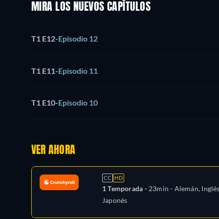
MIRA LOS NUEVOS CAPÍTULOS
T1 E12
-
Episodio 12
T1 E11
-
Episodio 11
T1 E10
-
Episodio 10
VER AHORA
CC
HD
1 Temporada -
23min
- Alemán, Inglés
Japonés