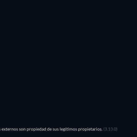
TV
TV
TV
TV
TV
TV
Temporada 4
Temporada 3
TV
TV
TV
TV
externos son propiedad de sus legítimos propietarios.
(3.13.0)