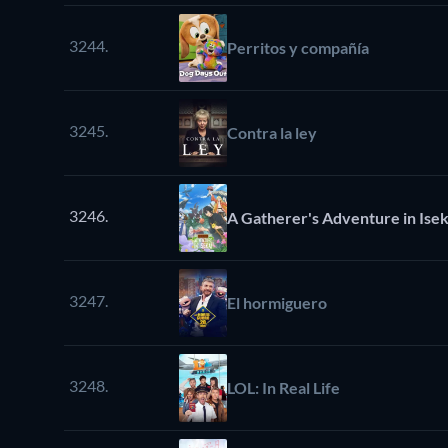
3244.
Perritos y compañía
3245.
Contra la ley
3246.
A Gatherer's Adventure in Isek
3247.
El hormiguero
3248.
LOL: In Real Life