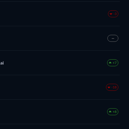
-3
—
ai
+7
-18
+8