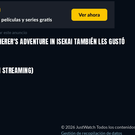
r este anuncio
HERER'S ADVENTURE IN ISEKAI TAMBIÉN LES GUSTÓ
TV
TV
TV
TV
TV
TV
N STREAMING)
Temporada 1
Temporada 12
TV
TV
TV
TV
© 2026 JustWatch Todos los contenidos 
Gestión de recopilación de datos