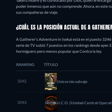
Takeru muere y es convocado por Dios, quien le encarga 
poder inmenso que aún no comprende. Ahora, en este nu
sus compañeras de viaje.
¿CUÁL ES LA POSICIÓN ACTUAL DE A GATHERER
A Gatherer's Adventure in Isekai está en el puesto 3246
serie de TV subió 7 puestos en los rankings desde ayer.
hormiguero pero menos popular que Contra la ley.
RANKING
TÍTULO
3242.
Unicornio salvaje
3243.
U.C.O. (Unidad Central Operat