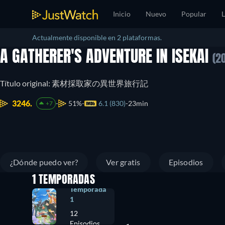
Inicio
Nuevo
Popular
L
Actualmente disponible en 2 plataformas.
A GATHERER'S ADVENTURE IN ISEKAI
(2
Título original: 素材採取家の異世界旅行記
3246.
51%
6.1 (830)
23min
+7
¿Dónde puedo ver?
Ver gratis
Episodios
1 TEMPORADAS
Temporada
1
12
Episodios