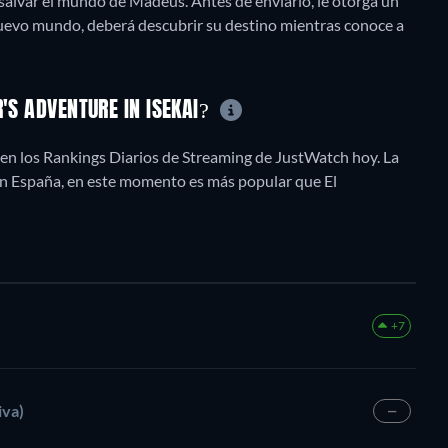
salvar el mundo de Madeus. Antes de enviarlo, le otorga un
evo mundo, deberá descubrir su destino mientras conoce a
'S ADVENTURE IN ISEKAI?
 en los Rankings Diarios de Streaming de JustWatch hoy. La
 En España, en este momento es más popular que El
+7
iva)
—