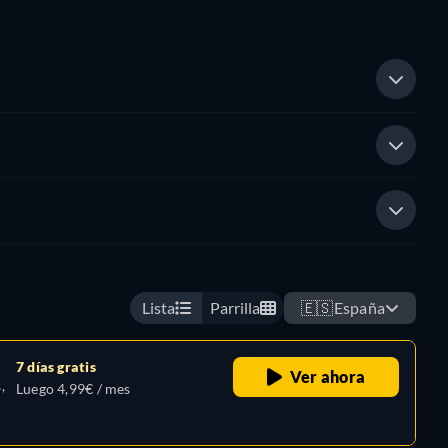
Lista
Parrilla
🇪🇸
España
7 días gratis
Ver ahora
,
Luego 4,99€ / mes