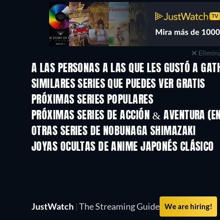
Elimina
A LAS PERSONAS A LAS QUE LES GUSTÓ A GAT
TV
TV
SIMILARES SERIES QUE PUEDES VER GRATIS
TV
TV
PRÓXIMAS SERIES POPULARES
TV
TV
PRÓXIMAS SERIES DE ACCIÓN & AVENTURA (E
Temporada 2
Temporada 2
OTRAS SERIES DE NOBUNAGA SHIMAZAKI
TV
TV
JOYAS OCULTAS DE ANIME JAPONÉS CLÁSICO
TV
JustWatch
|
The Streaming Guide
We are hiring!