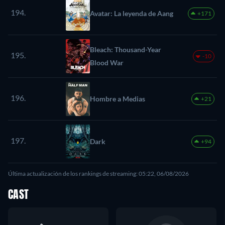
194.
Avatar: La leyenda de Aang
+171
Bleach: Thousand-Year
195.
-10
Blood War
196.
Hombre a Medias
+21
197.
Dark
+94
Última actualización de los rankings de streaming: 05:22, 06/08/2026
CAST