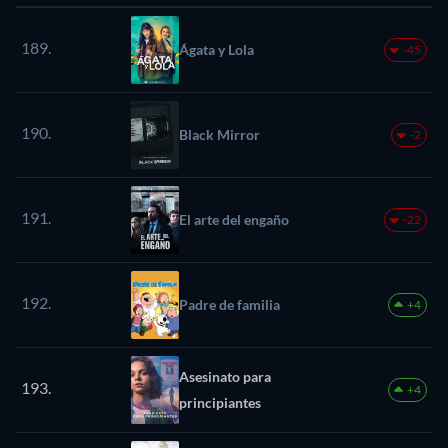
189.
Ágata y Lola
-45
190.
Black Mirror
-2
191.
El arte del engaño
-22
192.
Padre de familia
+4
Asesinato para
193.
+4
principiantes