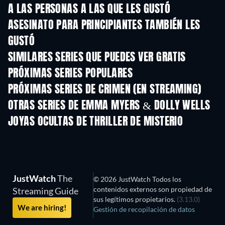
A LAS PERSONAS A LAS QUE LES GUSTÓ
ASESINATO PARA PRINCIPIANTES TAMBIÉN LES
GUSTÓ
TV
TV
Boys of Tomm
SIMILARES SERIES QUE PUEDES VER GRATIS
TV
TV
PRÓXIMAS SERIES POPULARES
TV
TV
PRÓXIMAS SERIES DE CRIMEN (EN STREAMING)
Temporada 6
Temporada 2
Tempora
OTRAS SERIES DE EMMA MYERS & DOLLY WELLS
TV
JOYAS OCULTAS DE THRILLER DE MISTERIO
TV
JustWatch
The
© 2026 JustWatch Todos los
contenidos externos son propiedad de
Streaming Guide
sus legítimos propietarios.
(3.13.0)
We are hiring!
Gestión de recopilación de datos