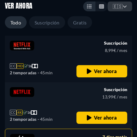
VER AHORA
🇪🇸
Todo
Suscripción
Gratis
Suscripción
8,99€ / mes
CC
HD
16
Ver ahora
2 temporadas -
45min
Suscripción
13,99€ / mes
CC
4K
16
Ver ahora
2 temporadas -
45min
7 días gratis