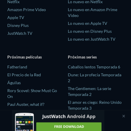
Netflix
Lo nuevo en Netflix
Amazon Prime Video
Lo nuevo en Amazon Prime
Video
Apple TV
Lo nuevo en Apple TV
Disney Plus
Lo nuevo en Disney Plus
JustWatch TV
Lo nuevo en JustWatch TV
Próximas películas
Próximas series
Fatherland
Caballos lentos Temporada 6
El Precio de la Red
Dune: La profecía Temporada
2
Águilas
The Gentlemen: La serie
Rory Scovel: Show Must Go
Temporada 2
On
El amor es ciego: Reino Unido
Paul Auster, what if?
Temporada 3
The Chosen In The Wild with
Bear Grylls Temporada 1