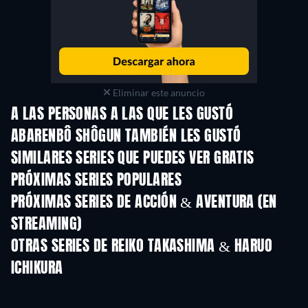
Eliminar este anuncio
A LAS PERSONAS A LAS QUE LES GUSTÓ
ABARENBÔ SHÔGUN TAMBIÉN LES GUSTÓ
TV
TV
SIMILARES SERIES QUE PUEDES VER GRATIS
TV
TV
PRÓXIMAS SERIES POPULARES
TV
TV
PRÓXIMAS SERIES DE ACCIÓN & AVENTURA (EN
STREAMING)
Temporada 2
Temporada 2
Tempora
OTRAS SERIES DE REIKO TAKASHIMA & HARUO
ICHIKURA
TV