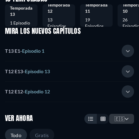
Temporada
Temporada
Tempor
Temporada
12
11
10
13
13
19
26
1 Episodio
Episodios
Episodios
Episodi
MIRA LOS NUEVOS CAPÍTULOS
T13 E1
-
Episodio 1
T12 E13
-
Episodio 13
T12 E12
-
Episodio 12
VER AHORA
🇪🇸
Todo
Gratis