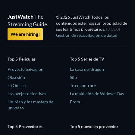
JustWatch
The
© 2026 JustWatch Todos los
contenidos externos son propiedad de
Streaming Guide
sus legítimos propietarios.
(3.13.0)
We are hiring!
Gestión de recopilación de datos
Top 5 Películas
Top 5 Series de TV
Proyecto Salvación
La casa del dragón
Obsesión
Silo
La Odisea
Te encontraré
Las ovejas detectives
La maldición de Widow's Bay
He-Man y los masters del
From
universo
Top 5 Proveedores
Top 5 nuevo en proveedor