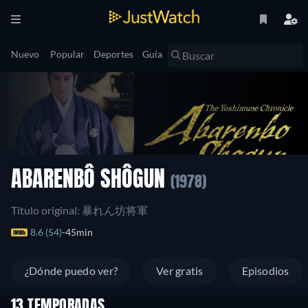
Nuevo
Popular
Deportes
Guía
ABARENBÔ SHÔGUN
(1978)
Título original: 暴れん坊将軍
8.6 (54)
45min
¿Dónde puedo ver?
Ver gratis
Episodios
13 TEMPORADAS