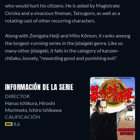
who would hurt his citizens. He is aided by Magistrate
Oo'oka and a vivacious fireman, Tatsugoro, as well as a
rotating cast of other recurring characters.
Along with Zenigata Heiji and Mito Kōmon, it ranks among
the longest-running series in the jidaigeki genre. Like so
many other jidaigeki, it falls in the category of kanzen-
chōaku, loosely, "rewarding good and punishing evil."
INFORMACIÓN DE LA SERIE
DIRECTOR
Haruo Ichikura
,
Hiroshi
Morimoto
,
Ichiro Ishikawa
CALIFICACIÓN
8.6