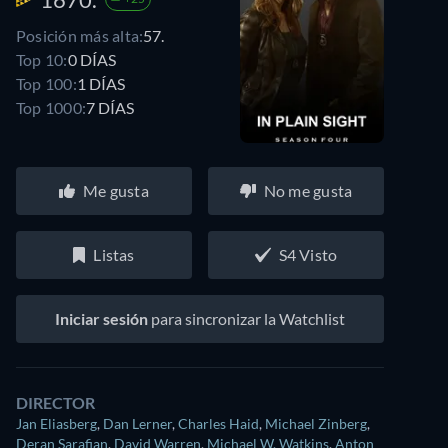
Posición más alta:
57.
Top 10:
0 DÍAS
Top 100:
1 DÍAS
Top 1000:
7 DÍAS
Me gusta
No me gusta
Listas
S4 Visto
Iniciar sesión
para sincronizar la Watchlist
DIRECTOR
Jan Eliasberg
,
Dan Lerner
,
Charles Haid
,
Michael Zinberg
,
Deran Sarafian
,
David Warren
,
Michael W. Watkins
,
Anton