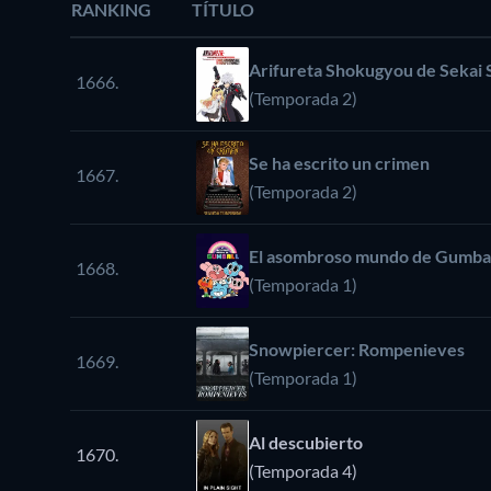
RANKING
TÍTULO
Arifureta Shokugyou de Sekai 
1666.
(Temporada 2)
Se ha escrito un crimen
1667.
(Temporada 2)
El asombroso mundo de Gumba
1668.
(Temporada 1)
Snowpiercer: Rompenieves
1669.
(Temporada 1)
Al descubierto
1670.
(Temporada 4)