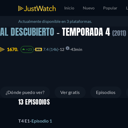
Inicio
Nuevo
Popular
L
Actualmente disponible en 3 plataformas.
AL DESCUBIERTO
- TEMPORADA 4
(2011)
1670.
7.4 (14k)
12
43min
+25
¿Dónde puedo ver?
Ver gratis
Episodios
13 EPISODIOS
T4 E1
-
Episodio 1