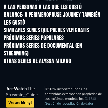
A LAS PERSONAS A LAS QUE LES GUSTÓ
BALANCE: A PERIMENOPAUSE JOURNEY TAMBIÉN
LES GUSTÓ
TV
SIMILARES SERIES QUE PUEDES VER GRATIS
TV
TV
PRÓXIMAS SERIES POPULARES
TV
TV
PRÓXIMAS SERIES DE DOCUMENTAL (EN
STREAMING)
Temporada 1
Temporada 12
Tempora
OTRAS SERIES DE ALYSSA MILANO
TV
TV
JustWatch
The
© 2026 JustWatch Todos los
contenidos externos son propiedad de
Streaming Guide
sus legítimos propietarios.
(3.13.0)
We are hiring!
Gestión de recopilación de datos