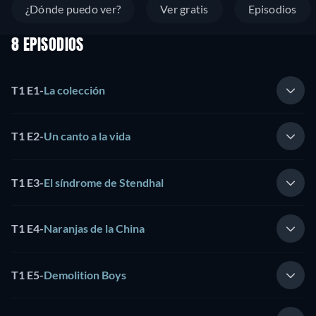
¿Dónde puedo ver?
Ver gratis
Episodios
8 EPISODIOS
T1 E1
-
La colección
T1 E2
-
Un canto a la vida
T1 E3
-
El síndrome de Stendhal
T1 E4
-
Naranjas de la China
T1 E5
-
Demolition Boys