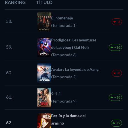
RANKING
TÍTULO
El homenaje
58.
-8
(Temporada 1)
Prodigiosa: Les aventures
59.
de Ladybug i Gat Noir
+16
(Temporada 6)
Avatar: La leyenda de Aang
60.
-8
(Temporada 2)
9-1-1
61.
+16
(Temporada 9)
Berlín y la dama del
62.
armiño
+2