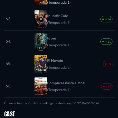
(Temporada 1)
Musafir Cafe
63.
+14
(Temporada 1)
From
64.
+11
(Temporada 1)
El Novato
65.
-5
(Temporada 8)
Cómplices hasta el final
66.
-19
(Temporada 1)
Última actualización de los rankings de streaming: 05:22, 06/08/2026
CAST