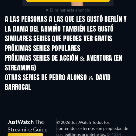
Eliminar este anuncio
A LAS PERSONAS A LAS QUE LES GUSTÓ BERLÍN Y
LA DAMA DEL ARMIÑO TAMBIÉN LES GUSTÓ
TV
TV
SIMILARES SERIES QUE PUEDES VER GRATIS
TV
TV
PRÓXIMAS SERIES POPULARES
TV
TV
PRÓXIMAS SERIES DE ACCIÓN & AVENTURA (EN
STREAMING)
Temporada 2
Temporada 2
Tempora
OTRAS SERIES DE PEDRO ALONSO & DAVID
BARROCAL
TV
TV
JustWatch
The
© 2026 JustWatch Todos los
contenidos externos son propiedad de
Streaming Guide
sus legítimos propietarios.
(3.13.0)