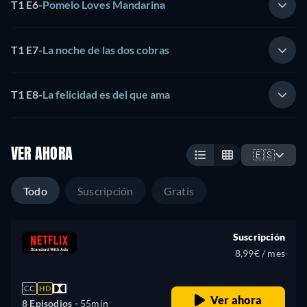
T1 E6
-
Pomelo Loves Mandarina
T1 E7
-
La noche de las dos cobras
T1 E8
-
La felicidad es del que ama
VER AHORA
🇪🇸
Todo
Suscripción
Gratis
Suscripción
8,99€ / mes
CC
HD
Ver ahora
8 Episodios -
55min