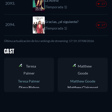
La Actriz
2093.
-27
(Temporada 1)
Gracias, ¿el siguiente?
2094.
-27
(Temporada 1)
Última actualización de los rankings de streaming: 17:19, 07/08/2026
CAST
Teresa Palmer
Matthew Goode
Diana Bishop
Matthew Clairmont