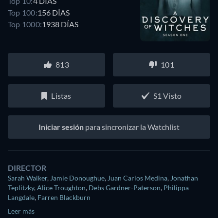
Top 10:
4 DÍAS
Top 100:
156 DÍAS
Top 1000:
1938 DÍAS
813
101
Listas
S1 Visto
Iniciar sesión
para sincronizar la Watchlist
DIRECTOR
Sarah Walker
,
Jamie Donoughue
,
Juan Carlos Medina
,
Jonathan
Teplitzky
,
Alice Troughton
,
Debs Gardner-Paterson
,
Philippa
Langdale
,
Farren Blackburn
Leer más