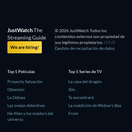
JustWatch
The
© 2026 JustWatch Todos los
contenidos externos son propiedad de
Streaming Guide
sus legítimos propietarios.
(4.0.0)
We are hiring!
Gestión de recopilación de datos
Top 5 Películas
Top 5 Series de TV
Proyecto Salvación
La casa del dragón
Obsesión
Silo
La Odisea
Te encontraré
Las ovejas detectives
La maldición de Widow's Bay
He-Man y los masters del
From
universo