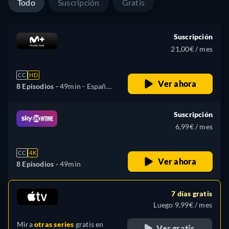
Todo
Suscripción
Gratis
Suscripción
21,00€ / mes
CC
HD
Ver ahora
8 Episodios -
49min
- Español,
Inglés
Suscripción
6,99€ / mes
CC
4K
Ver ahora
8 Episodios -
49min
7 días gratis
Luego 9,99€ / mes
Mira
otras series
gratis en
Ver gratis