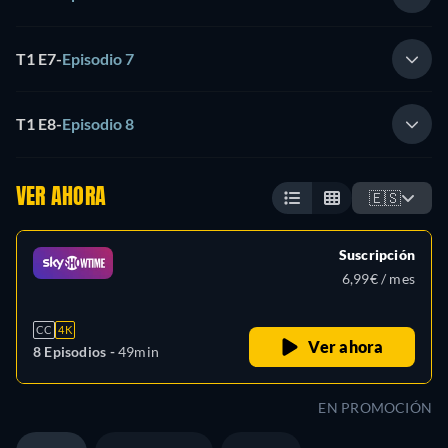
T1 E7
-
Episodio 7
T1 E8
-
Episodio 8
VER AHORA
🇪🇸
Suscripción
6,99€ / mes
CC
4K
Ver ahora
8 Episodios -
49min
EN PROMOCIÓN