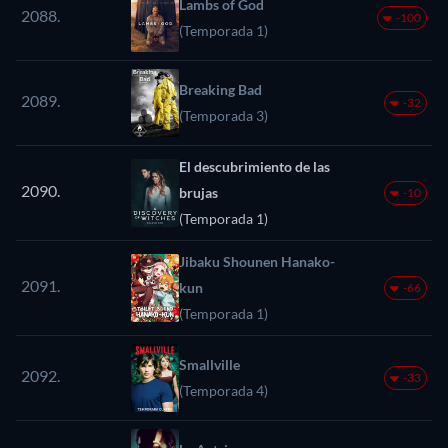
Lambs of God
2088.
-100
(Temporada 1)
Breaking Bad
2089.
-32
(Temporada 3)
El descubrimiento de las
2090.
brujas
-10
(Temporada 1)
Jibaku Shounen Hanako-
2091.
kun
-66
(Temporada 1)
Smallville
2092.
-33
(Temporada 4)