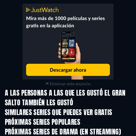
Eliminar este anuncio
A LAS PERSONAS A LAS QUE LES GUSTÓ EL GRAN
SALTO TAMBIÉN LES GUSTÓ
TV
SIMILARES SERIES QUE PUEDES VER GRATIS
TV
TV
PRÓXIMAS SERIES POPULARES
TV
TV
PRÓXIMAS SERIES DE DRAMA (EN STREAMING)
Temporada 6
Temporada 2
Tempora