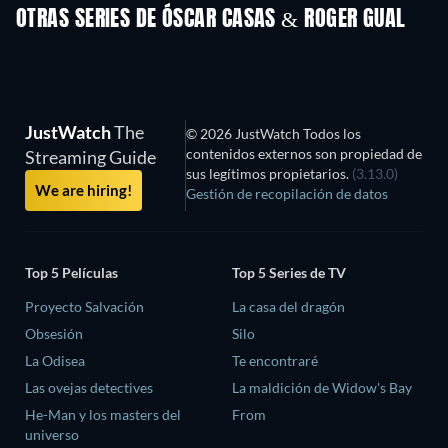
OTRAS SERIES DE ÓSCAR CASAS & ROGER GUAL
TV
TV
JustWatch
The
© 2026 JustWatch Todos los
contenidos externos son propiedad de
Streaming Guide
sus legítimos propietarios.
(3.13.0)
We are hiring!
Gestión de recopilación de datos
Top 5 Películas
Top 5 Series de TV
Proyecto Salvación
La casa del dragón
Obsesión
Silo
La Odisea
Te encontraré
Las ovejas detectives
La maldición de Widow's Bay
He-Man y los masters del
From
universo