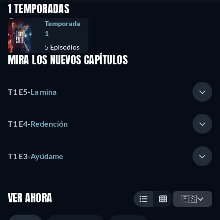
1 TEMPORADAS
Temporada
1
5 Episodios
MIRA LOS NUEVOS CAPÍTULOS
T1 E5
-
La mina
T1 E4
-
Redención
T1 E3
-
Ayúdame
VER AHORA
🇪🇸