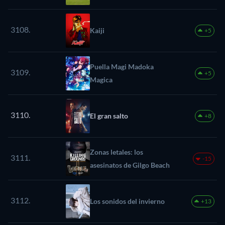
3108.
Kaiji
+5
Puella Magi Madoka
3109.
+5
Magica
3110.
El gran salto
+8
Zonas letales: los
3111.
-15
asesinatos de Gilgo Beach
3112.
Los sonidos del invierno
+13