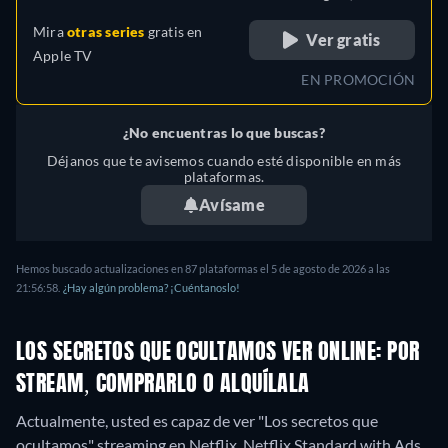
Mira
otras series
gratis en
Ver gratis
Apple TV
EN PROMOCIÓN
¿No encuentras lo que buscas?
Déjanos que te avisemos cuando esté disponible en más
plataformas.
Avísame
Hemos buscado actualizaciones en
87
plataformas el
5 de agosto de 2026
a las
21:56:58
.
¿Hay algún problema? ¡Cuéntanoslo!
LOS SECRETOS QUE OCULTAMOS VER ONLINE: POR
STREAM, COMPRARLO O ALQUÍLALA
Actualmente, usted es capaz de ver "Los secretos que
ocultamos" streaming en Netflix, Netflix Standard with Ads.