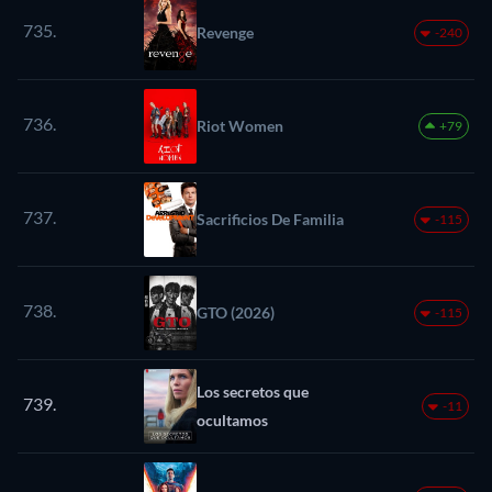
735.
Revenge
-240
736.
Riot Women
+79
737.
Sacrificios De Familia
-115
738.
GTO (2026)
-115
Los secretos que
739.
-11
ocultamos