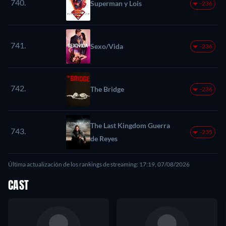
740.
Superman y Lois
-236
741.
Sexo/Vida
-236
742.
The Bridge
-236
The Last Kingdom Guerra
743.
-235
de Reyes
Última actualización de los rankings de streaming: 17:19, 07/08/2026
CAST