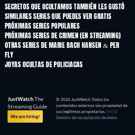
SECRETOS QUE OCULTAMOS TAMBIÉN LES GUSTÓ
TV
TV
SIMILARES SERIES QUE PUEDES VER GRATIS
TV
TV
PRÓXIMAS SERIES POPULARES
TV
TV
PRÓXIMAS SERIES DE CRIMEN (EN STREAMING)
Temporada 6
Temporada 2
Tempora
OTRAS SERIES DE MARIE BACH HANSEN & PER
FLY
TV
TV
JOYAS OCULTAS DE POLICIACAS
JustWatch
The
© 2026 JustWatch Todos los
contenidos externos son propiedad de
Streaming Guide
sus legítimos propietarios.
(4.0.0)
We are hiring!
Gestión de recopilación de datos