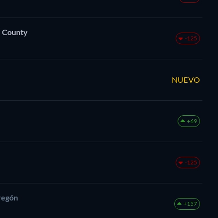
e County
-125
NUEVO
+69
-125
regón
+157