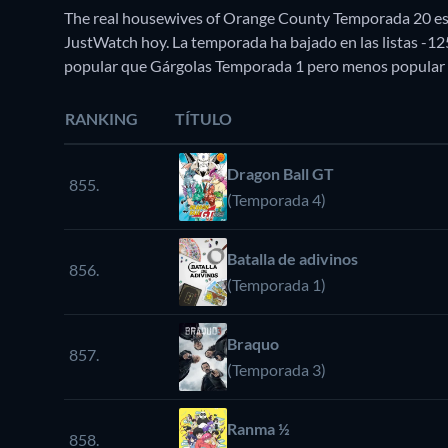
The real housewives of Orange County Temporada 20 est
JustWatch hoy. La temporada ha bajado en las listas -1
popular que Gárgolas Temporada 1 pero menos popular
RANKING
TÍTULO
Dragon Ball GT
855.
(Temporada 4)
Batalla de adivinos
856.
(Temporada 1)
Braquo
857.
(Temporada 3)
Ranma ½
858.