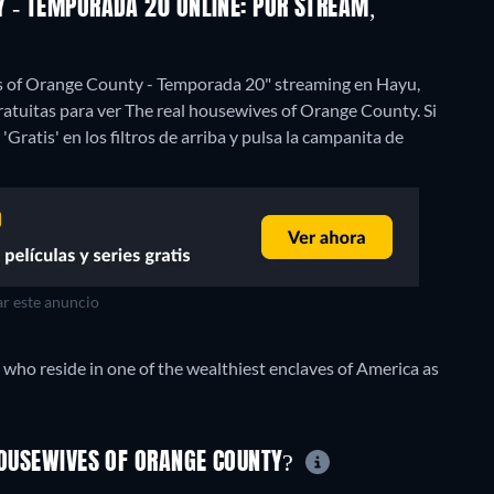
Y - TEMPORADA 20 ONLINE: POR STREAM,
es of Orange County - Temporada 20" streaming en Hayu,
tuitas para ver The real housewives of Orange County. Si
'Gratis' en los filtros de arriba y pulsa la campanita de
r este anuncio
 who reside in one of the wealthiest enclaves of America as
 HOUSEWIVES OF ORANGE COUNTY?