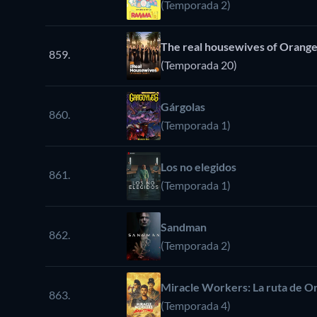
(Temporada 2)
The real housewives of Orang
859.
(Temporada 20)
Gárgolas
860.
(Temporada 1)
Los no elegidos
861.
(Temporada 1)
Sandman
862.
(Temporada 2)
Miracle Workers: La ruta de O
863.
(Temporada 4)