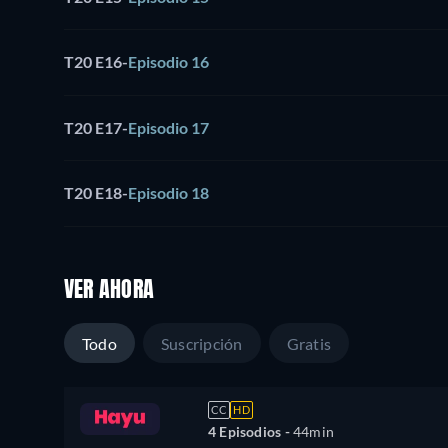
T20 E16
-
Episodio 16
T20 E17
-
Episodio 17
T20 E18
-
Episodio 18
VER AHORA
Todo
Suscripción
Gratis
CC
HD
4 Episodios -
44min