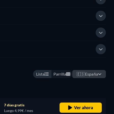
Lista
Parrilla
🇪🇸
España
7 días gratis
Ver ahora
Luego 4,99€ / mes