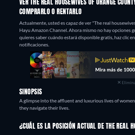
VER THE REAL HOUSEWIVES OF ORANGE COUNT
COMPRARLO O RENTARLO
Actualmente, usted es capaz de ver "The real housewiv
Hayu Amazon Channel.
Ahora mismo no hay opciones gra
quieres saber cuándo estará disponible gratis, haz clic en 
notificaciones.
Elimina
SINOPSIS
A glimpse into the affluent and luxurious lives of women
they navigate their lives.
¿CUÁL ES LA POSICIÓN ACTUAL DE THE REAL