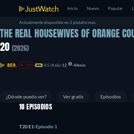
Inicio
Nuevo
Popular
L
Actualmente disponible en 2 plataformas.
THE REAL HOUSEWIVES OF ORANGE CO
20
(2026)
859.
4.5 (4.6k)
12
44min
-125
¿Dónde puedo ver?
Ver gratis
Episodios
18 EPISODIOS
T20 E1
-
Episodio 1