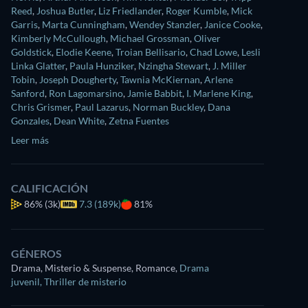
Reed
,
Joshua Butler
,
Liz Friedlander
,
Roger Kumble
,
Mick
Garris
,
Marta Cunningham
,
Wendey Stanzler
,
Janice Cooke
,
Kimberly McCullough
,
Michael Grossman
,
Oliver
Goldstick
,
Elodie Keene
,
Troian Bellisario
,
Chad Lowe
,
Lesli
Linka Glatter
,
Paula Hunziker
,
Nzingha Stewart
,
J. Miller
Tobin
,
Joseph Dougherty
,
Tawnia McKiernan
,
Arlene
Sanford
,
Ron Lagomarsino
,
Jamie Babbit
,
I. Marlene King
,
Chris Grismer
,
Paul Lazarus
,
Norman Buckley
,
Dana
Gonzales
,
Dean White
,
Zetna Fuentes
Leer más
CALIFICACIÓN
86%
(3k)
7.3 (189k)
81%
GÉNEROS
Drama, Misterio & Suspense, Romance
,
Drama
juvenil
,
Thriller de misterio