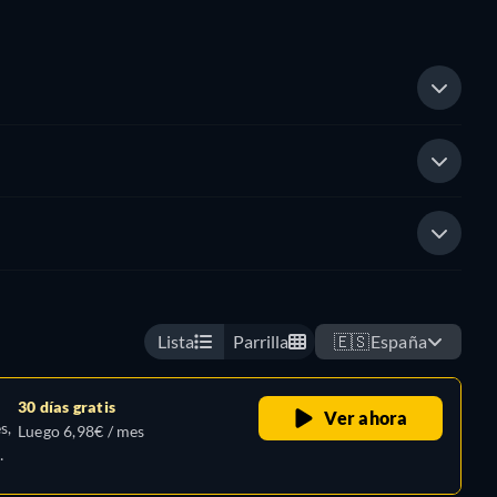
Lista
Parrilla
🇪🇸
España
30 días gratis
Ver ahora
s,
Luego 6,98€ / mes