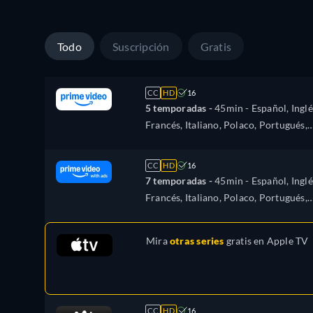
Todo
Suscripción
Gratis
CC
HD
16
5 temporadas -
45min
- Español, Inglé
Francés, Italiano, Polaco, Portugués,
Turco
CC
HD
16
7 temporadas -
45min
- Español, Inglé
Francés, Italiano, Polaco, Portugués,
Turco
Mira
otras series
gratis en
Apple TV
CC
HD
16