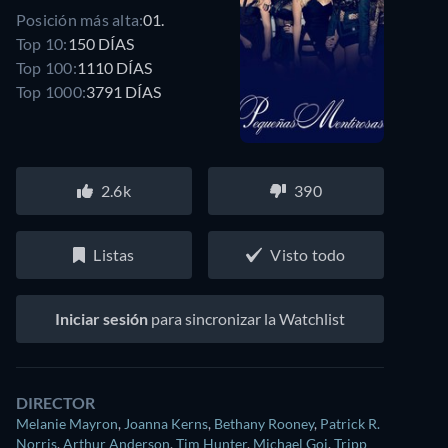
Posición más alta:
01.
Top 10:
150 DÍAS
Top 100:
1110 DÍAS
Top 1000:
3791 DÍAS
2.6k
390
Listas
Visto todo
Iniciar sesión
para sincronizar la Watchlist
DIRECTOR
Melanie Mayron
,
Joanna Kerns
,
Bethany Rooney
,
Patrick R.
Norris
,
Arthur Anderson
,
Tim Hunter
,
Michael Goi
,
Tripp