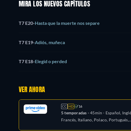
MIRA LOS NUEVOS CAPÍTULOS
T7 E20
-
Hasta que la muerte nos separe
T7 E19
-
Adiós, muñeca
T7 E18
-
Elegid o perded
VER AHORA
CC
HD
16
5 temporadas -
45min
- Español, Inglé
Francés, Italiano, Polaco, Portugués,
Turco