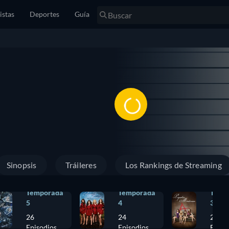
istas
Deportes
Guía
Sinopsis
Tráileres
Los Rankings de Streaming
Temporada
Temporada
Temp
5
4
3
26
24
24
Episodios
Episodios
Episo