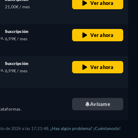
Ver ahora
21,00€ / mes
Suscripción
Ver ahora
o,
6,99€ / mes
Suscripción
Ver ahora
o,
6,99€ / mes
Avísame
lataformas.
sto de 2026
a las
17:21:48
.
¿Hay algún problema? ¡Cuéntanoslo!