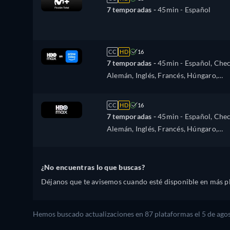
7 temporadas -
45min
- Español
CC
HD
16
7 temporadas -
45min
- Español, Chec
Alemán, Inglés, Francés, Húngaro,
Italiano, Polaco, Portugués
CC
HD
16
7 temporadas -
45min
- Español, Chec
Alemán, Inglés, Francés, Húngaro,
Polaco
¿No encuentras lo que buscas?
Déjanos que te avisemos cuando esté disponible en más p
Hemos buscado actualizaciones en
87
plataformas el
5 de ago