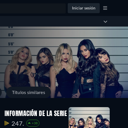
Iniciar sesión
Títulos similares
orada
Temporada
Temporada
INFORMACIÓN DE LA SERIE
2
1
25
22
247.
+38
dios
Episodios
Episodios