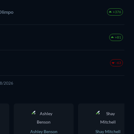
 Olimpo
+376
+81
-63
08/2026
Ashley Benson
Shay Mitchell