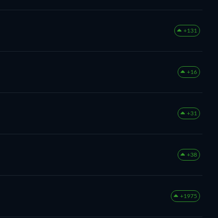
+131
+16
+31
+38
+1975