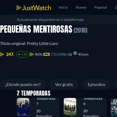
Inicio
Nuevo
Popular
L
Actualmente disponible en 5 plataformas.
PEQUEÑAS MENTIROSAS
(2010)
Título original: Pretty Little Liars
247.
86%
7.3 (190k)
16
45min
+38
¿Dónde puedo ver?
Ver gratis
Episodios
7 TEMPORADAS
Temporada
Temporada
7
6
20
20
Episodios
Episodios