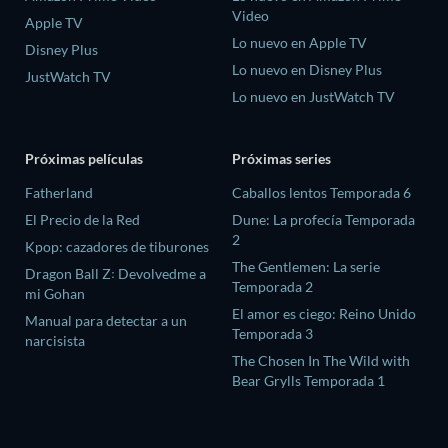
Video
Apple TV
Lo nuevo en Apple TV
Disney Plus
Lo nuevo en Disney Plus
JustWatch TV
Lo nuevo en JustWatch TV
Próximas películas
Próximas series
Fatherland
Caballos lentos Temporada 6
El Precio de la Red
Dune: La profecía Temporada
2
Kpop: cazadores de tiburones
The Gentlemen: La serie
Dragon Ball Z꞉ Devolvedme a
Temporada 2
mi Gohan
El amor es ciego: Reino Unido
Manual para detectar a un
Temporada 3
narcisista
The Chosen In The Wild with
Bear Grylls Temporada 1