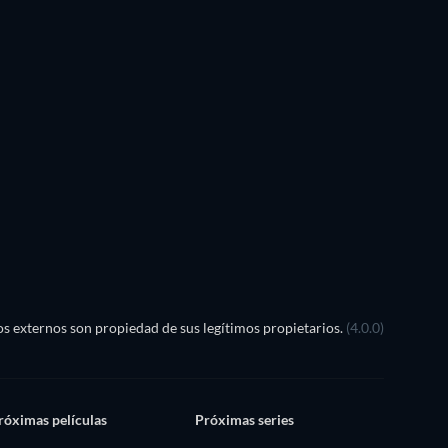
TV
TV
TV
TV
Temporada 1
Temporada 2
TV
TV
s externos son propiedad de sus legítimos propietarios.
(4.0.0)
róximas películas
Próximas series