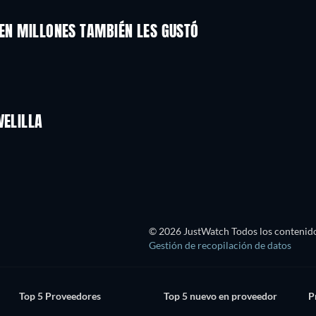
IEN MILLONES TAMBIÉN LES GUSTÓ
TV
TV
TV
TV
TV
)
Temporada 2
Temporada 4
VELILLA
TV
TV
© 2026 JustWatch Todos los contenido
Gestión de recopilación de datos
Top 5 Proveedores
Top 5 nuevo en proveedor
P