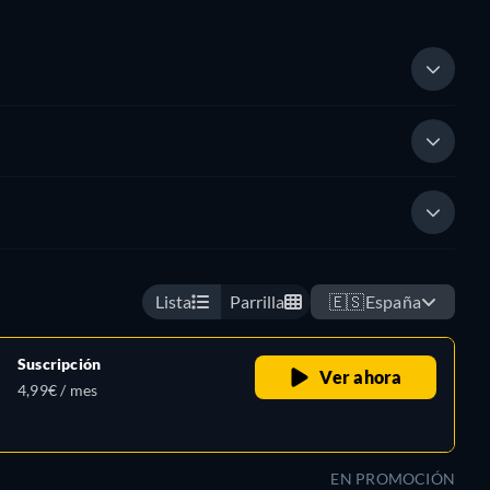
Lista
Parrilla
🇪🇸
España
Suscripción
Ver ahora
4,99€ / mes
EN PROMOCIÓN