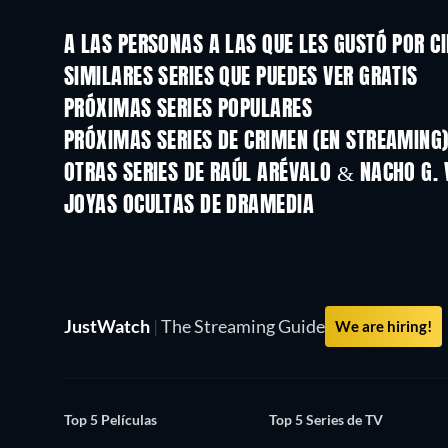
A LAS PERSONAS A LAS QUE LES GUSTÓ POR C
TV
SIMILARES SERIES QUE PUEDES VER GRATIS
TV
TV
PRÓXIMAS SERIES POPULARES
TV
TV
PRÓXIMAS SERIES DE CRIMEN (EN STREAMING
Temporada 6
Temporada 2
OTRAS SERIES DE RAÚL ARÉVALO & NACHO G. 
TV
TV
JOYAS OCULTAS DE DRAMEDIA
JustWatch
|
The Streaming Guide
We are hiring!
Top 5 Películas
Top 5 Series de TV