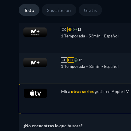
Todo
Suscripción
Gratis
CC
4K
12
1 Temporada -
53min
- Español
CC
HD
12
1 Temporada -
53min
- Español
Mira
otras series
gratis en
Apple TV
¿No encuentras lo que buscas?