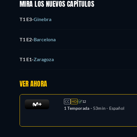
MIRA LOS NUEVOS CAPÍTULOS
T1 E3
-
Ginebra
T1 E2
-
Barcelona
T1 E1
-
Zaragoza
VER AHORA
CC
HD
12
1 Temporada -
53min
- Español