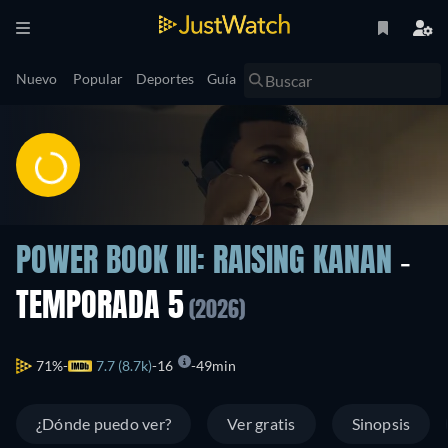
Nuevo
Popular
Deportes
Guía
POWER BOOK III: RAISING KANAN
-
TEMPORADA 5
(2026)
71%
7.7 (8.7k)
16
49min
¿Dónde puedo ver?
Ver gratis
Sinopsis