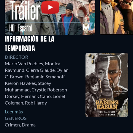
INFORMACIÓN DE LA
TEMPORADA
DIRECTOR
Mario Van Peebles
,
Monica
Raymund
,
Cierra Glaude
,
Dylan
C. Brown
,
Benjamin Semanoff
,
Kieron Hawkes
,
Stacey
Muhammad
,
Crystle Roberson
Dorsey
,
Hernan Otaño
,
Lionel
Coleman
,
Rob Hardy
Leer más
GÉNEROS
Crimen, Drama