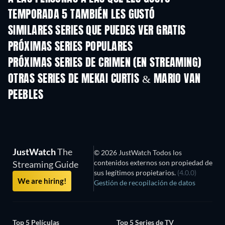
TEMPORADA 5 TAMBIÉN LES GUSTÓ
TV
TV
SIMILARES SERIES QUE PUEDES VER GRATIS
TV
TV
PRÓXIMAS SERIES POPULARES
TV
TV
PRÓXIMAS SERIES DE CRIMEN (EN STREAMING)
Temporada 6
Temporada 2
Tempora
OTRAS SERIES DE MEKAI CURTIS & MARIO VAN
PEEBLES
TV
TV
JustWatch
The
© 2026 JustWatch Todos los
contenidos externos son propiedad de
Streaming Guide
sus legítimos propietarios.
(4.0.0)
We are hiring!
Gestión de recopilación de datos
Top 5 Películas
Top 5 Series de TV