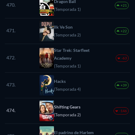
Dragon Ball
470.
+21
(Temporada 1)
Ilk Ve Son
471.
+22
(Temporada 2)
Star Trek: Starfleet
472.
Academy
-63
(Temporada 1)
Hacks
473.
+39
(Temporada 4)
Shifting Gears
474.
-146
(Temporada 2)
El padrino de Harlem