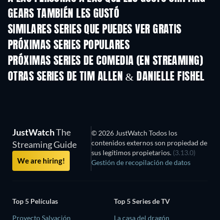
GEARS TAMBIÉN LES GUSTÓ
TV
TV
SIMILARES SERIES QUE PUEDES VER GRATIS
TV
TV
PRÓXIMAS SERIES POPULARES
TV
TV
PRÓXIMAS SERIES DE COMEDIA (EN STREAMING)
Temporada 6
Temporada 2
Tempora
OTRAS SERIES DE TIM ALLEN & DANIELLE FISHEL
TV
TV
JustWatch
The
© 2026 JustWatch Todos los
contenidos externos son propiedad de
Streaming Guide
sus legítimos propietarios.
(3.13.0)
We are hiring!
Gestión de recopilación de datos
Top 5 Películas
Top 5 Series de TV
Proyecto Salvación
La casa del dragón