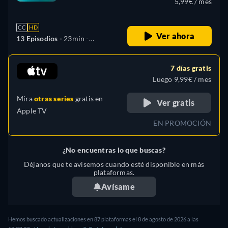
5,99€ / mes
CC
HD
Ver ahora
13 Episodios -
23min
-
Español, Alemán, Inglés,
Español (América Latina),
7 días gratis
Francés, Italiano, Polaco,
Luego 9,99€ / mes
Portugués (Brasil), Turco
Mira
otras series
gratis en
Ver gratis
Apple TV
EN PROMOCIÓN
¿No encuentras lo que buscas?
Déjanos que te avisemos cuando esté disponible en más
plataformas.
Avísame
Hemos buscado actualizaciones en 87 plataformas el 8 de agosto de 2026 a las