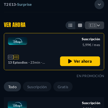
T2 E13
-
Surprise
VER AHORA
🇪🇸
Suscripción
5,99€ / mes
CC
HD
Ver ahora
13 Episodios -
23min
-
Español, Alemán, Inglés,
Español (América Latina),
EN PROMOCIÓN
Francés, Italiano, Polaco,
Portugués (Brasil), Turco
Todo
Suscripción
Gratis
Suscripción