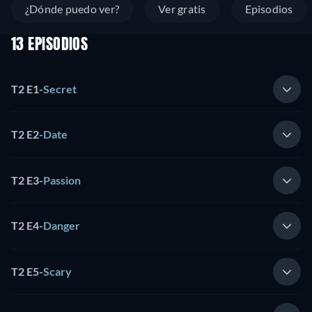
¿Dónde puedo ver?
Ver gratis
Episodios
13 EPISODIOS
T2 E1
-
Secret
T2 E2
-
Date
T2 E3
-
Passion
T2 E4
-
Danger
T2 E5
-
Scary