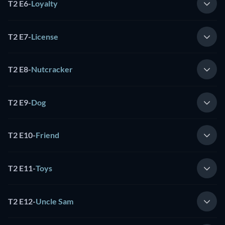
T2 E6
-
Loyalty
T2 E7
-
License
T2 E8
-
Nutcracker
T2 E9
-
Dog
T2 E10
-
Friend
T2 E11
-
Toys
T2 E12
-
Uncle Sam