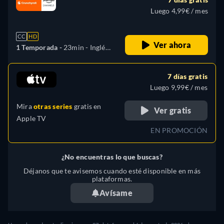
Luego 4,99€ / mes
CC
HD
Ver ahora
1 Temporada -
23min
- Inglés,
Francés, Japonés
7 días gratis
Luego 9,99€ / mes
Mira
otras series
gratis en
Ver gratis
Apple TV
EN PROMOCIÓN
¿No encuentras lo que buscas?
Déjanos que te avisemos cuando esté disponible en más
plataformas.
Avísame