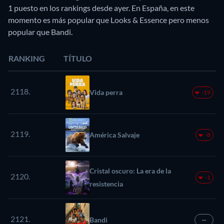
1 puesto en los rankings desde ayer. En España, en este
momento es más popular que Looks & Essence pero menos
popular que Bandi.
RANKING
TÍTULO
2118.
Vida perra
-19
2119.
América Salvaje
-8
Cristal oscuro: La era de la
2120.
-1
resistencia
2121.
Bandi
—