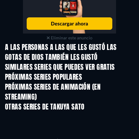
Eliminar este anuncio
A LAS PERSONAS A LAS QUE LES GUSTÓ LAS
GOTAS DE DIOS TAMBIÉN LES GUSTÓ
TV
TV
SIMILARES SERIES QUE PUEDES VER GRATIS
TV
TV
PRÓXIMAS SERIES POPULARES
TV
TV
PRÓXIMAS SERIES DE ANIMACIÓN (EN
STREAMING)
Temporada 1
Temporada 2
Tempora
OTRAS SERIES DE TAKUYA SATO
TV
TV