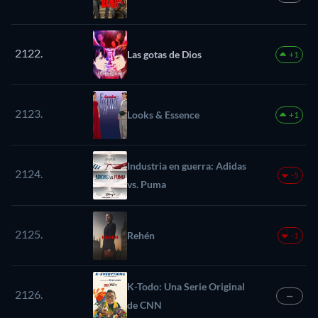
2122.
Las gotas de Dios
+1
2123.
Looks & Essence
+1
Industria en guerra: Adidas
2124.
-5
vs. Puma
2125.
Rehén
-1
K-Todo: Una Serie Original
2126.
—
de CNN