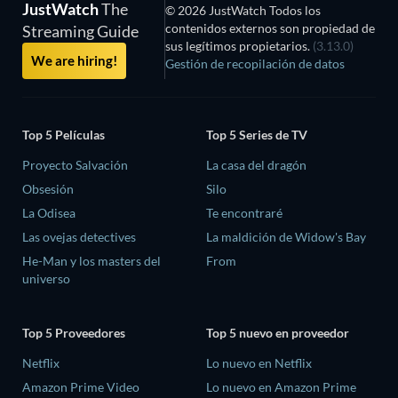
JustWatch
The
© 2026 JustWatch Todos los
contenidos externos son propiedad de
Streaming Guide
sus legítimos propietarios.
(3.13.0)
We are hiring!
Gestión de recopilación de datos
Top 5 Películas
Top 5 Series de TV
Proyecto Salvación
La casa del dragón
Obsesión
Silo
La Odisea
Te encontraré
Las ovejas detectives
La maldición de Widow's Bay
He-Man y los masters del
From
universo
Top 5 Proveedores
Top 5 nuevo en proveedor
Netflix
Lo nuevo en Netflix
Amazon Prime Video
Lo nuevo en Amazon Prime