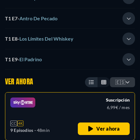
T1 E7
-
Antro De Pecado
T1 E8
-
Los Límites Del Whiskey
T1 E9
-
El Padrino
VER AHORA
🇪🇸
Suscripción
6,99€ / mes
CC
4K
Ver ahora
9 Episodios -
48min