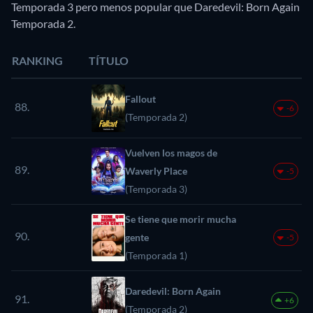
Temporada 3 pero menos popular que Daredevil: Born Again
Temporada 2.
RANKING
TÍTULO
Fallout
88.
-6
(Temporada 2)
Vuelven los magos de
89.
Waverly Place
-5
(Temporada 3)
Se tiene que morir mucha
90.
gente
-5
(Temporada 1)
Daredevil: Born Again
91.
+6
(Temporada 2)