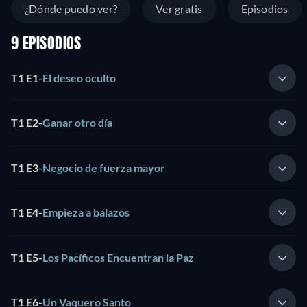
¿Dónde puedo ver?
Ver gratis
Episodios
9 EPISODIOS
T1 E1
-
El deseo oculto
T1 E2
-
Ganar otro día
T1 E3
-
Negocio de fuerza mayor
T1 E4
-
Empieza a balazos
T1 E5
-
Los Pacíficos Encuentran la Paz
T1 E6
-
Un Vaquero Santo