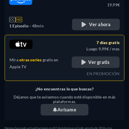
19,99€
CC
HD
Ver ahora
1 Episodio -
48min
7 días gratis
Luego 9,99€ / mes
Mira
otras series
gratis en
Ver gratis
Apple TV
EN PROMOCIÓN
¿No encuentras lo que buscas?
Déjanos que te avisemos cuando esté disponible en más
plataformas.
Avísame
Hemos buscado actualizaciones en
87
plataformas el
6 de agosto de 2026
a las