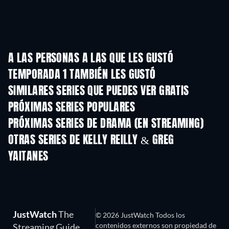
A LAS PERSONAS A LAS QUE LES GUSTÓ
TEMPORADA 1 TAMBIÉN LES GUSTÓ
TV
TV
SIMILARES SERIES QUE PUEDES VER GRATIS
TV
TV
PRÓXIMAS SERIES POPULARES
TV
TV
PRÓXIMAS SERIES DE DRAMA (EN STREAMING)
Temporada 6
Temporada 2
Tempora
OTRAS SERIES DE KELLY REILLY & GREG
YAITANES
TV
TV
JustWatch
The
© 2026 JustWatch Todos los
contenidos externos son propiedad de
Streaming Guide