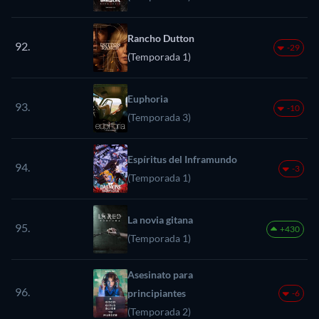
Rancho Dutton
92.
-29
(Temporada 1)
Euphoria
93.
-10
(Temporada 3)
Espíritus del Inframundo
94.
-3
(Temporada 1)
La novia gitana
95.
+430
(Temporada 1)
Asesinato para
96.
principiantes
-6
(Temporada 2)