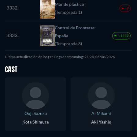
Mar de plástico
3332.
-9
(Temporada 1)
Control de Fronteras:
3333.
España
+1227
(Temporada 8)
Última actualización de los rankings de streaming: 21:24, 05/08/2026
CAST
Ouji Suzuka
Ai Mikami
Kota Shimura
Aki Yashio