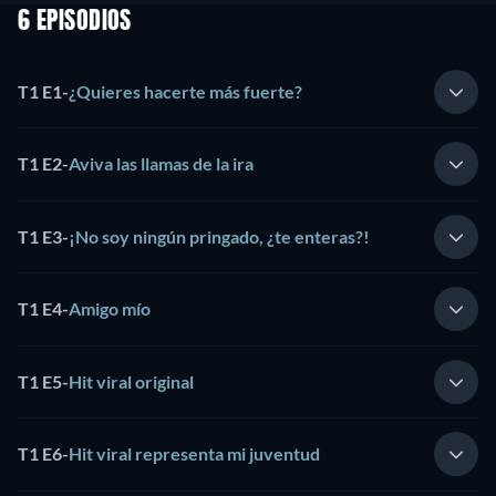
6 EPISODIOS
T1 E1
-
¿Quieres hacerte más fuerte?
T1 E2
-
Aviva las llamas de la ira
T1 E3
-
¡No soy ningún pringado, ¿te enteras?!
T1 E4
-
Amigo mío
T1 E5
-
Hit viral original
T1 E6
-
Hit viral representa mi juventud