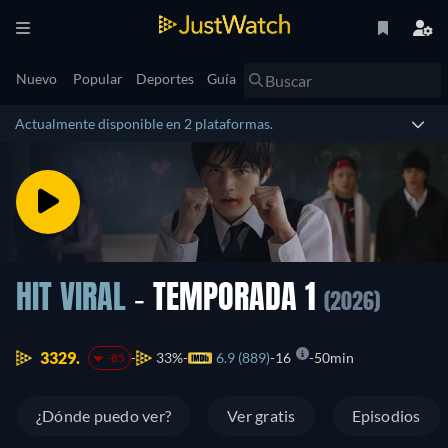
Nuevo
Popular
Deportes
Guía
Actualmente disponible en 2 plataformas.
HIT VIRAL
- TEMPORADA 1
(2026)
3329.
33%
6.9 (889)
16
50min
-85
¿Dónde puedo ver?
Ver gratis
Episodios