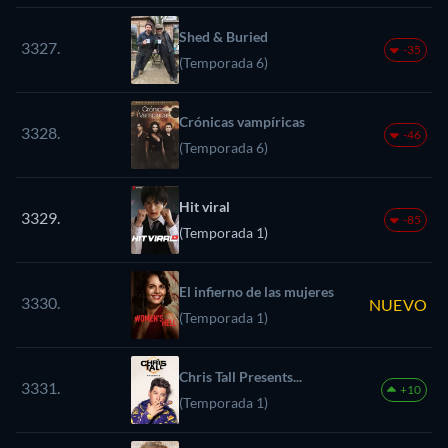
Shed & Buried
3327.
-35
(Temporada 6)
Crónicas vampíricas
3328.
-46
(Temporada 6)
Hit viral
3329.
-85
(Temporada 1)
El infierno de las mujeres
3330.
NUEVO
(Temporada 1)
Chris Tall Presents...
3331.
+10
(Temporada 1)