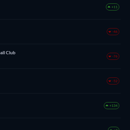
+11
-46
ll Club
-76
-52
+134