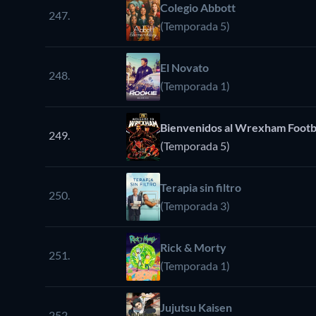
Colegio Abbott
247.
(Temporada 5)
El Novato
248.
(Temporada 1)
Bienvenidos al Wrexham Footba
249.
(Temporada 5)
Terapia sin filtro
250.
(Temporada 3)
Rick & Morty
251.
(Temporada 1)
Jujutsu Kaisen
252.