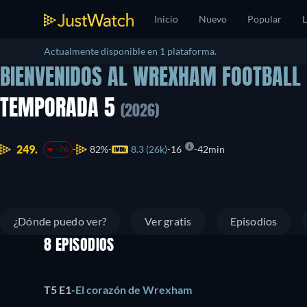
Inicio
Nuevo
Popular
L
Actualmente disponible en 1 plataforma.
BIENVENIDOS AL WREXHAM FOOTBALL
TEMPORADA 5
(2026)
249.
82%
8.3 (26k)
16
42min
-76
¿Dónde puedo ver?
Ver gratis
Episodios
8 EPISODIOS
T5 E1
-
El corazón de Wrexham