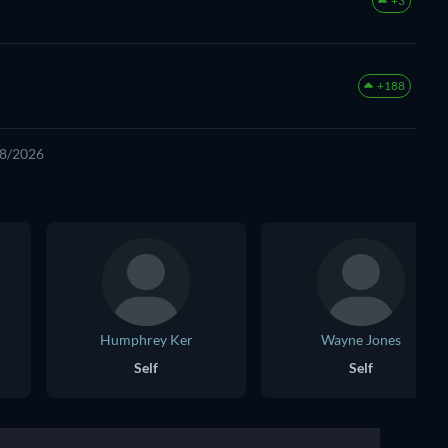
+3
+188
08/2026
Humphrey Ker
Wayne Jones
Self
Self