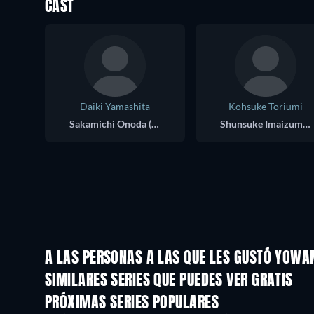
CAST
Daiki Yamashita
Kohsuke Toriumi
Sakamichi Onoda (voice)
Shunsuke Imaizumi (voice)
A LAS PERSONAS A LAS QUE LES GUSTÓ YOWA
TV
TV
SIMILARES SERIES QUE PUEDES VER GRATIS
TV
TV
PRÓXIMAS SERIES POPULARES
TV
TV