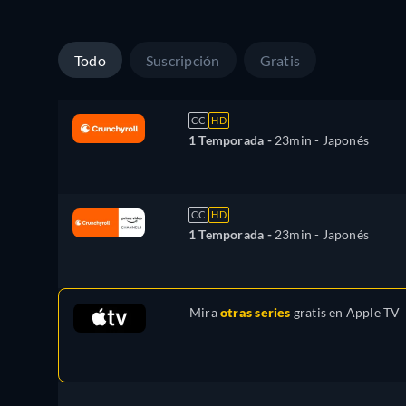
Todo
Suscripción
Gratis
CC
HD
1 Temporada -
23min
- Japonés
CC
HD
1 Temporada -
23min
- Japonés
Mira
otras series
gratis en
Apple TV