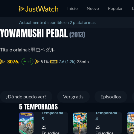
Inicio
Nuevo
Popular
L
Actualmente disponible en 2 plataformas.
YOWAMUSHI PEDAL
(2013)
Título original: 弱虫ペダル
3076.
51%
7.6 (1.2k)
23min
+4
¿Dónde puedo ver?
Ver gratis
Episodios
5 TEMPORADAS
Temporada
Temporada
5
4
25
25
Episodios
Episodios