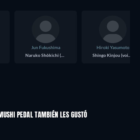
Jun Fukushima
Hiroki Yasumoto
Naruko Shōkichi (voice)
Shingo Kinjou (voice)
MUSHI PEDAL TAMBIÉN LES GUSTÓ
TV
TV
TV
TV
TV
TV