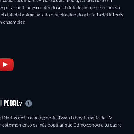
scuela secundaria. En la escuela media, Onoda no tenía
y espera cambiar eso uniéndose al club de anime de su nueva
 club del anime ha sido disuelto debido a la falta del interés,
en ensamblar.
HI PEDAL?
 Diarios de Streaming de JustWatch hoy. La serie de TV
 en este momento es más popular que Cómo conocí a tu padre