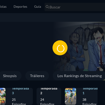
istas
Deportes
Guía
Sinopsis
Tráileres
Los Rankings de Streaming
Temporada
Temporada
Temporada
3
2
1
25
24
38
Episodios
Episodios
Episodios