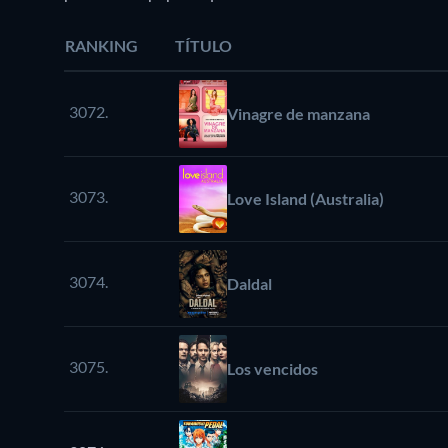
RANKING
TÍTULO
3072.
Vinagre de manzana
3073.
Love Island (Australia)
3074.
Daldal
3075.
Los vencidos