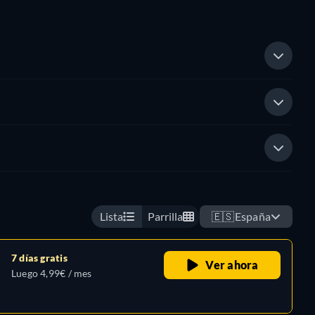
Lista
Parrilla
🇪🇸
España
7 días gratis
Ver ahora
Luego 4,99€ / mes