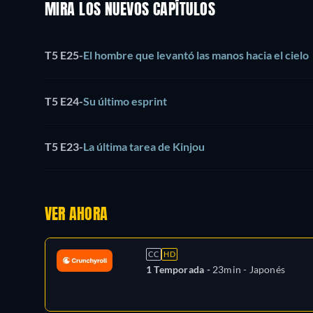
MIRA LOS NUEVOS CAPÍTULOS
T5 E25
-
El hombre que levantó las manos hacia el cielo
T5 E24
-
Su último esprint
T5 E23
-
La última tarea de Kinjou
VER AHORA
CC
HD
1 Temporada -
23min
- Japonés