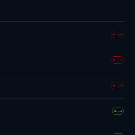
-14
-13
-14
+4