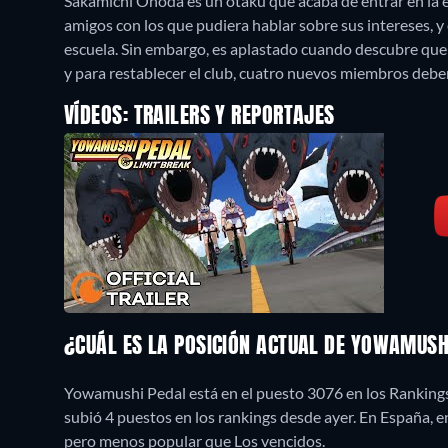
Sakamichi Onoda es un otaku que acaba de entrar en la e
amigos con los que pudiera hablar sobre sus intereses, 
escuela. Sin embargo, es aplastado cuando descubre que el
y para restablecer el club, cuatro nuevos miembros deb
VÍDEOS: TRAILERS Y REPORTAJES
¿CUÁL ES LA POSICIÓN ACTUAL DE YOWAMUS
Yowamushi Pedal está en el puesto 3076 en los Rankings
subió 4 puestos en los rankings desde ayer. En España,
pero menos popular que Los vencidos.