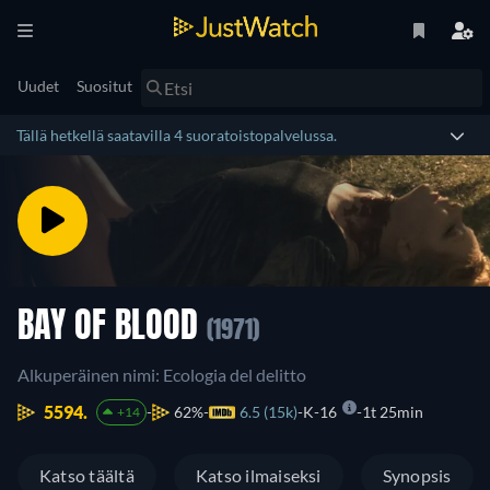
Uudet
Suositut
Tällä hetkellä saatavilla 4 suoratoistopalvelussa.
BAY OF BLOOD
(1971)
Alkuperäinen nimi: Ecologia del delitto
5594.
62%
6.5 (15k)
K-16
1t 25min
+14
Katso täältä
Katso ilmaiseksi
Synopsis