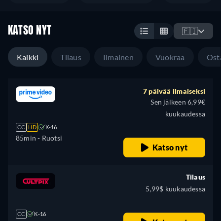
KATSO NYT
🇫🇮
Kaikki
Tilaus
Ilmainen
Vuokraa
Ost
7 päivää ilmaiseksi
Sen jälkeen 6,99€
kuukaudessa
CC
HD
K-16
85min
- Ruotsi
Katso nyt
Tilaus
5,99$ kuukaudessa
CC
K-16