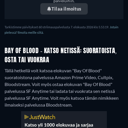
palveluihin.
Tilaa ilmoitus
Tarkistimme päivitykset 60 striimauspalvelusta 7. elokuuta 2026 klo 5.53.19.
Jotain
pielessä? Ilmoita meille siitä.
BAY OF BLOOD - KATSO NETISSÄ: SUORATOISTA,
OSTA TAI VUOKRAA
Tällä hetkellä voit katsoa elokuvan "Bay Of Blood"
suoratoistona palvelussa Amazon Prime Video, Cultpix,
Bloodstream. Voit myös ostaa elokuvan "Bay Of Blood"
palvelussa SF Anytime tai ladata tai vuokrata sen netissä
palvelussa SF Anytime.
Voit myös katsoa tämän nimikkeen
ilmaiseksi palvelussa Bloodstream.