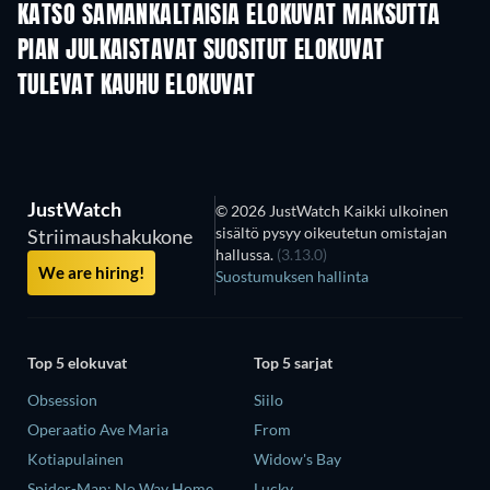
KATSO SAMANKALTAISIA ELOKUVAT MAKSUTTA
PIAN JULKAISTAVAT SUOSITUT ELOKUVAT
TULEVAT KAUHU ELOKUVAT
JustWatch
© 2026 JustWatch Kaikki ulkoinen
sisältö pysyy oikeutetun omistajan
Striimaushakukone
hallussa.
(3.13.0)
We are hiring!
Suostumuksen hallinta
Top 5 elokuvat
Top 5 sarjat
Obsession
Siilo
Operaatio Ave Maria
From
Kotiapulainen
Widow's Bay
Spider-Man: No Way Home
Lucky