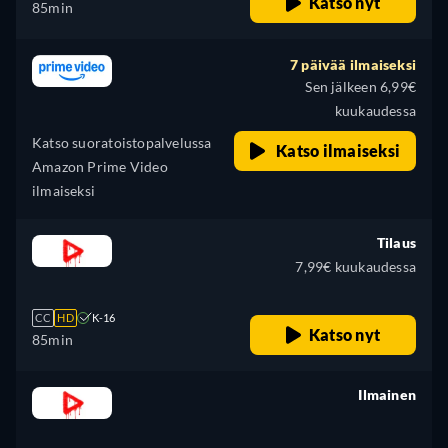
Katso nyt
85min
7 päivää ilmaiseksi
Sen jälkeen 6,99€
kuukaudessa
Katso suoratoistopalvelussa
Katso ilmaiseksi
Amazon Prime Video
ilmaiseksi
Tilaus
7,99€ kuukaudessa
CC
HD
K-16
Katso nyt
85min
Ilmainen
retail price