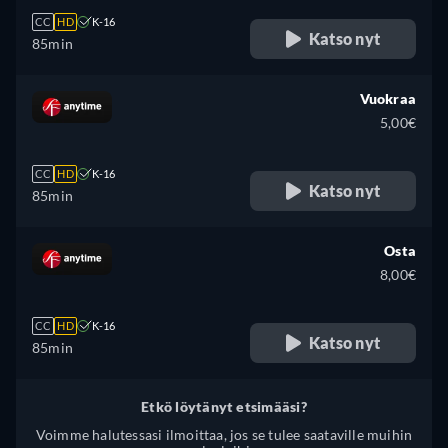
CC
HD
K-16
Katso nyt
85min
Vuokraa
5,00€
CC
HD
K-16
Katso nyt
85min
Osta
8,00€
CC
HD
K-16
Katso nyt
85min
Etkö löytänyt etsimääsi?
Voimme halutessasi ilmoittaa, jos se tulee saataville muihin