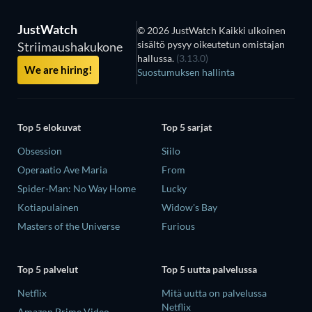
JustWatch
© 2026 JustWatch Kaikki ulkoinen
sisältö pysyy oikeutetun omistajan
Striimaushakukone
hallussa.
(3.13.0)
We are hiring!
Suostumuksen hallinta
Top 5 elokuvat
Top 5 sarjat
Obsession
Siilo
Operaatio Ave Maria
From
Spider-Man: No Way Home
Lucky
Kotiapulainen
Widow's Bay
Masters of the Universe
Furious
Top 5 palvelut
Top 5 uutta palvelussa
Netflix
Mitä uutta on palvelussa
Netflix
Amazon Prime Video