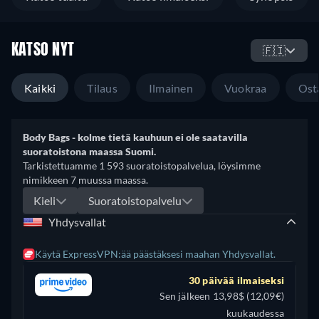
KATSO NYT
🇫🇮
Kaikki
Tilaus
Ilmainen
Vuokraa
Ost
Body Bags - kolme tietä kauhuun ei ole saatavilla
suoratoistona maassa Suomi.
Tarkistettuamme 1 593 suoratoistopalvelua, löysimme
nimikkeen 7 muussa maassa.
Kieli
Suoratoistopalvelu
Yhdysvallat
Käytä ExpressVPN:ää päästäksesi maahan Yhdysvallat.
30 päivää ilmaiseksi
Sen jälkeen 13,98$ (12,09€)
kuukaudessa