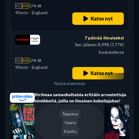
CC
HD
K-18
95min
- Englanti
Katso nyt
7 päivää ilmaiseksi
Sen jälkeen 8,99$ (7,77€)
kuukaudessa
CC
HD
K-18
95min
- Englanti
Katso nyt
Näytä enemmän
Striimaa samankaltaisia erittäin arvostettuja
Brasilia
nimikkeitä, joilla on ilmainen kokeilujakso!
Tappava
Vaara
Kauhu