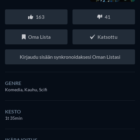
163
41
Oma Lista
Katsottu
Kirjaudu sisään synkronoidaksesi Oman Listasi
GENRE
Komedia, Kauhu, Scifi
KESTO
1t 35min
IKÄRAJOITUS