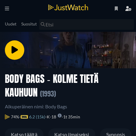
Uudet
Suositut
BODY BAGS - KOLME TIETÄ
KAUHUUN
(1993)
Alkuperäinen nimi: Body Bags
74%
6.2 (15k)
K-18
1t 35min
Katso täältä
Katso ilmaiseksi
Synopsis