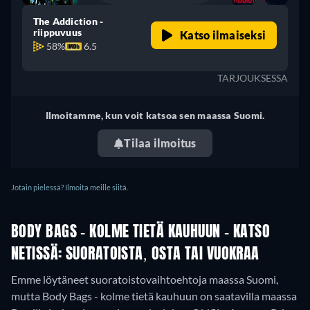
The Addiction -
riippuvuus
Katso ilmaiseksi
58%
6.5
TARJOUKSESSA
Ilmoitamme, kun voit katsoa sen maassa Suomi.
Tilaa ilmoitus
Jotain pielessä? Ilmoita meille siitä.
BODY BAGS - KOLME TIETÄ KAUHUUN - KATSO
NETISSÄ: SUORATOISTA, OSTA TAI VUOKRAA
Emme löytäneet suoratoistovaihtoehtoja maassa Suomi,
mutta Body Bags - kolme tietä kauhuun on saatavilla maassa