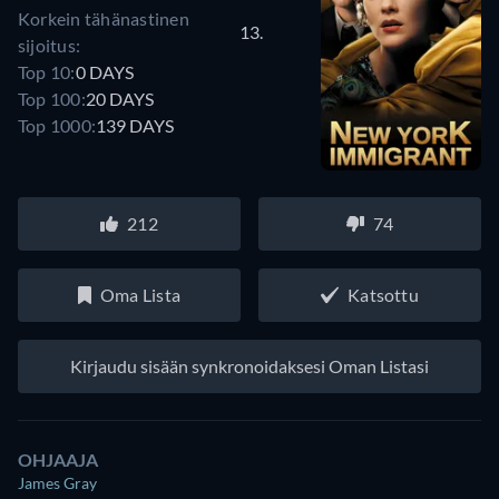
Korkein tähänastinen
13.
sijoitus:
Top 10:
0 DAYS
Top 100:
20 DAYS
Top 1000:
139 DAYS
212
74
Oma Lista
Katsottu
Kirjaudu sisään synkronoidaksesi Oman Listasi
OHJAAJA
James Gray