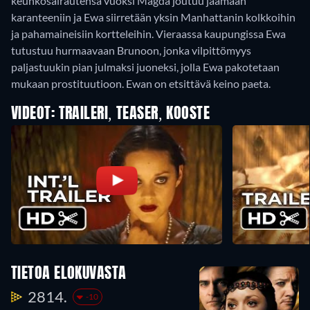
keuhkosairautensa vuoksi Magda joutuu jäämään
karanteeniin ja Ewa siirretään yksin Manhattanin kolkkoihin
ja pahamaineisiin kortteleihin. Vieraassa kaupungissa Ewa
tutustuu hurmaavaan Brunoon, jonka vilpittömyys
paljastuukin pian julmaksi juoneksi, jolla Ewa pakotetaan
mukaan prostituutioon. Ewan on etsittävä keino paeta.
VIDEOT: TRAILERI, TEASER, KOOSTE
TIETOA ELOKUVASTA
2814.
-10