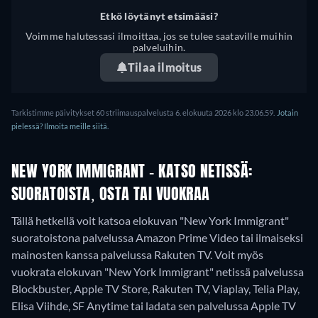
Etkö löytänyt etsimääsi?
Voimme halutessasi ilmoittaa, jos se tulee saataville muihin
palveluihin.
Tilaa ilmoitus
Tarkistimme päivitykset 60 striimauspalvelusta 6. elokuuta 2026 klo 23.06.59.
Jotain
pielessä? Ilmoita meille siitä.
NEW YORK IMMIGRANT - KATSO NETISSÄ:
SUORATOISTA, OSTA TAI VUOKRAA
Tällä hetkellä voit katsoa elokuvan "New York Immigrant"
suoratoistona palvelussa Amazon Prime Video tai ilmaiseksi
mainosten kanssa palvelussa Rakuten TV. Voit myös
vuokrata elokuvan "New York Immigrant" netissä palvelussa
Blockbuster, Apple TV Store, Rakuten TV, Viaplay, Telia Play,
Elisa Viihde, SF Anytime tai ladata sen palvelussa Apple TV