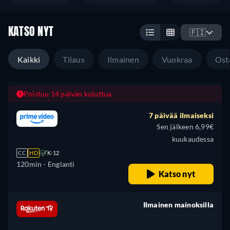
KATSO NYT
🇫🇮
Kaikki
Tilaus
Ilmainen
Vuokraa
Ost
Poistuu 14 päivän kuluttua
7 päivää ilmaiseksi
Sen jälkeen 6,99€
kuukaudessa
CC
HD
K-12
120min
- Englanti
Katso nyt
Ilmainen mainoksilla
retail price