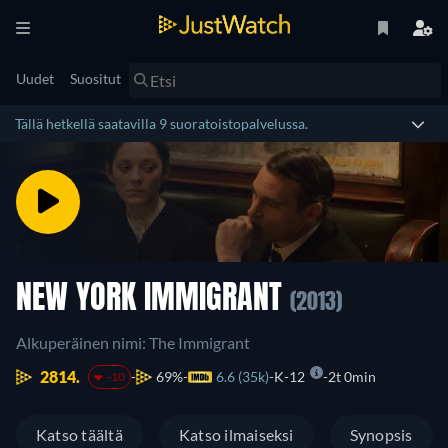
Uudet
Suositut
Tällä hetkellä saatavilla 9 suoratoistopalvelussa.
NEW YORK IMMIGRANT
(2013)
Alkuperäinen nimi: The Immigrant
2814.
69%
6.6 (35k)
K-12
2t 0min
-10
Katso täältä
Katso ilmaiseksi
Synopsis