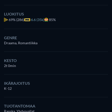
LUOKITUS
69%
(286)
6.6 (35k)
85%
GENRE
Draama, Romantiikka
KESTO
2t 0min
IKÄRAJOITUS
K-12
TUOTANTOMAA
Ranska, Yhdysvallat