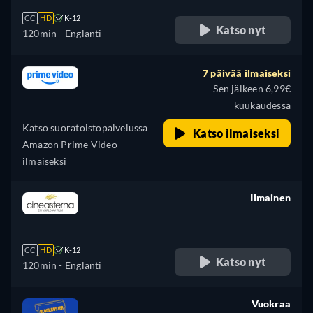
CC
HD
K-12
Katso nyt
120min
- Englanti
7 päivää ilmaiseksi
Sen jälkeen 6,99€
kuukaudessa
Katso suoratoistopalvelussa
Katso ilmaiseksi
Amazon Prime Video
ilmaiseksi
Ilmainen
retail price
CC
HD
K-12
Katso nyt
120min
- Englanti
Vuokraa