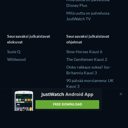
Disney Plus
Mitä uutta on palvelussa
JustWatch TV
Seuraavaksi julkaistavat
Seuraavaksi julkaistavat
elokuvat
ohjelmat
Susie Q
Slow Horses Kausi 6
Wildwood
The Gentlemen Kausi 2
Onko rakkaus sokea? Iso-
Britannia Kausi 3
90 päivää morsiamena: UK
Kausi 3
The Chosen in the Wild with
Bear Grylls Kausi 1