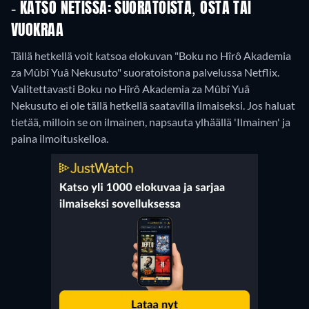
- KATSO NETISSÄ: SUORATOISTA, OSTA TAI
VUOKRAA
Tällä hetkellä voit katsoa elokuvan "Boku no Hîrô Akademia
za Mûbî Yuâ Nekusuto" suoratoistona palvelussa Netflix.
Valitettavasti Boku no Hîrô Akademia za Mûbî Yuâ
Nekusuto ei ole tällä hetkellä saatavilla ilmaiseksi. Jos haluat
tietää, milloin se on ilmainen, napsauta ylhäällä 'Ilmainen' ja
paina ilmoituskelloa.