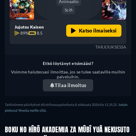
Animaatio
Scifi
Jujutsu Kaisen
Katso ilmaiseksi
89%
8.5
TARJOUKSESSA
Etkö löytänyt etsimääsi?
Voimme halutessasi ilmoittaa, jos se tulee saataville muihin
palveluihin.
Tilaa ilmoitus
Tarkistimme päivitykset 60 striimauspalvelusta 8. elokuuta 2026 klo 11.35.25.
Jotain
pielessä? Ilmoita meille siitä.
BOKU NO HÎRÔ AKADEMIA ZA MÛBÎ YUÂ NEKUSUTO