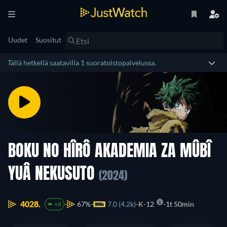
Uudet
Suositut
Tällä hetkellä saatavilla 1 suoratoistopalvelussa.
BOKU NO HÎRÔ AKADEMIA ZA MÛBÎ
YUÂ NEKUSUTO
(2024)
4028.
67%
7.0 (4.2k)
K-12
1t 50min
+8