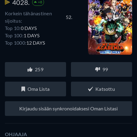
4028.
+8
Korkein tähänastinen
52.
sijoitus:
Top 10:
0 DAYS
Top 100:
1 DAYS
Top 1000:
12 DAYS
259
99
Oma Lista
Katsottu
Kirjaudu sisään synkronoidaksesi Oman Listasi
OHJAAJA