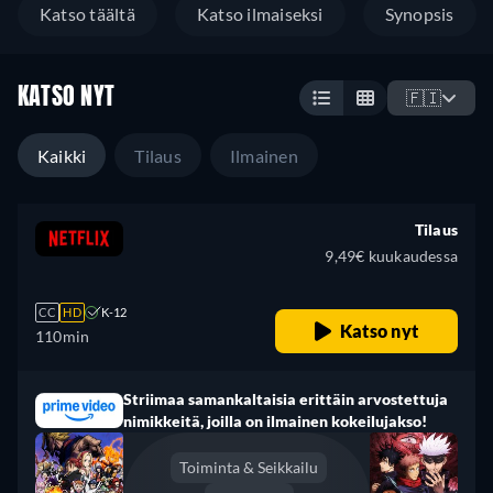
Katso täältä
Katso ilmaiseksi
Synopsis
KATSO NYT
🇫🇮
Kaikki
Tilaus
Ilmainen
Tilaus
9,49€ kuukaudessa
CC
HD
K-12
Katso nyt
110min
Striimaa samankaltaisia erittäin arvostettuja
nimikkeitä, joilla on ilmainen kokeilujakso!
Toiminta & Seikkailu