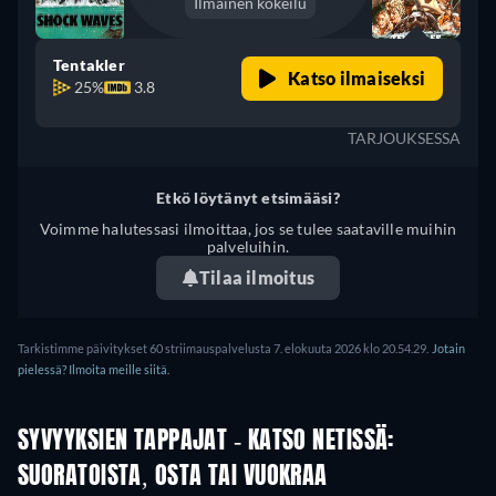
Ilmainen kokeilu
Tentakler
Katso ilmaiseksi
25%
3.8
TARJOUKSESSA
Etkö löytänyt etsimääsi?
Voimme halutessasi ilmoittaa, jos se tulee saataville muihin
palveluihin.
Tilaa ilmoitus
Tarkistimme päivitykset 60 striimauspalvelusta 7. elokuuta 2026 klo 20.54.29.
Jotain
pielessä? Ilmoita meille siitä.
SYVYYKSIEN TAPPAJAT - KATSO NETISSÄ:
SUORATOISTA, OSTA TAI VUOKRAA