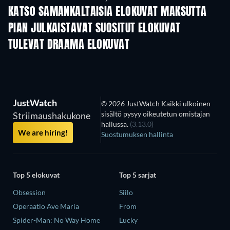
KATSO SAMANKALTAISIA ELOKUVAT MAKSUTTA
PIAN JULKAISTAVAT SUOSITUT ELOKUVAT
TULEVAT DRAAMA ELOKUVAT
JustWatch
© 2026 JustWatch Kaikki ulkoinen
sisältö pysyy oikeutetun omistajan
Striimaushakukone
hallussa.
(3.13.0)
We are hiring!
Suostumuksen hallinta
Top 5 elokuvat
Top 5 sarjat
Obsession
Siilo
Operaatio Ave Maria
From
Spider-Man: No Way Home
Lucky