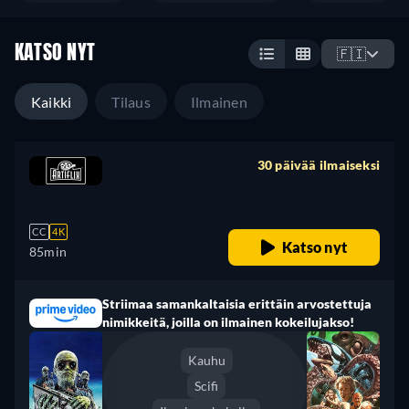
KATSO NYT
🇫🇮
Kaikki
Tilaus
Ilmainen
30 päivää ilmaiseksi
retail price
CC
4K
Katso nyt
85min
Striimaa samankaltaisia erittäin arvostettuja
nimikkeitä, joilla on ilmainen kokeilujakso!
Kauhu
Scifi