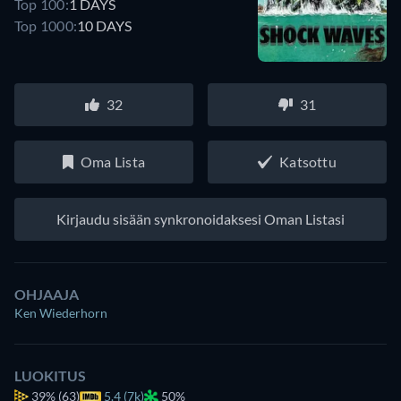
Top 100:
1 DAYS
Top 1000:
10 DAYS
32
31
Oma Lista
Katsottu
Kirjaudu sisään synkronoidaksesi Oman Listasi
OHJAAJA
Ken Wiederhorn
LUOKITUS
39%
(63)
5.4 (7k)
50%