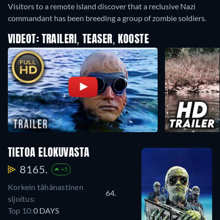
Visitors to a remote island discover that a reclusive Nazi
commandant has been breeding a group of zombie soldiers.
VIDEOT: TRAILERI, TEASER, KOOSTE
TIETOA ELOKUVASTA
8165.
+5
Korkein tähänastinen
64.
sijoitus:
Top 10:
0 DAYS