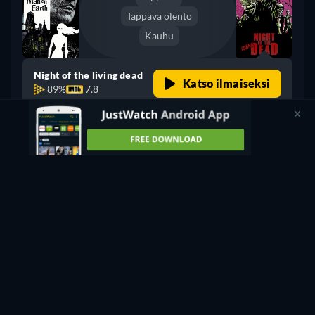
Tappava olento
Kauhu
Night of the living dead
Katso ilmaiseksi
89%
7.8
TARJOUKSESSA
Ilmainen
retail price
CC
HD
K-18
Katso nyt
87min
Ilmainen
retail price