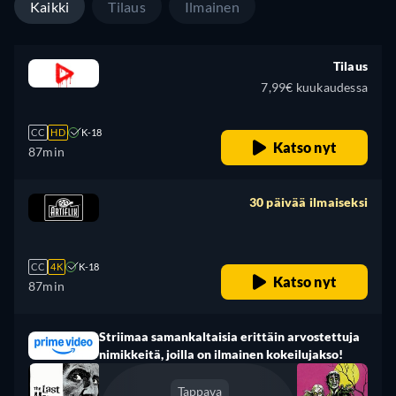
Kaikki
Tilaus
Ilmainen
Tilaus
7,99€ kuukaudessa
CC
HD
K-18
Katso nyt
87min
30 päivää ilmaiseksi
retail price
CC
4K
K-18
Katso nyt
87min
Striimaa samankaltaisia erittäin arvostettuja
nimikkeitä, joilla on ilmainen kokeilujakso!
Tappava