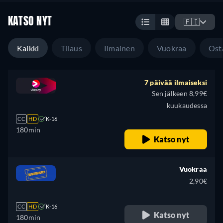
KATSO NYT
🇫🇮
Kaikki
Tilaus
Ilmainen
Vuokraa
Ost
7 päivää ilmaiseksi
Sen jälkeen 8,99€
kuukaudessa
CC
HD
K-16
180min
Katso nyt
Vuokraa
2,90€
CC
HD
K-16
Katso nyt
180min