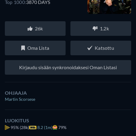
Top 1000:
3870 DAYS
26k
1.2k
Oma Lista
Katsottu
Kirjaudu sisään synkronoidaksesi Oman Listasi
OHJAAJA
Martin Scorsese
LUOKITUS
95%
(28k)
8.2 (1m)
79%