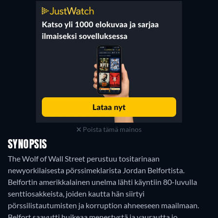
Poista tämä mainos
SYNOPSIS
The Wolf of Wall Street perustuu tositarinaan
newyorkilaisesta pörssimeklarista Jordan Belfortista.
Belfortin amerikkalainen unelma lähti käyntiin 80-luvulla
senttiosakkeista, joiden kautta hän siirtyi
pörssilistautumisten ja korruption ahneeseen maailmaan.
Belfort saavutti huikeaa menestystä ja vaurautta jo