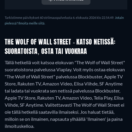
Tarkistimme päivitykset 60 striimauspalvelusta 6. elokuuta 2026 klo 22.54.49.
Jotain
pielessä? Ilmoita meille siitä.
THE WOLF OF WALL STREET - KATSO NETISSÄ:
SUORATOISTA, OSTA TAI VUOKRAA
Tällä hetkellä voit katsoa elokuvan "The Wolf of Wall Street"
suoratoistona palvelussa Viaplay. Voit myös ostaa elokuvan
"The Wolf of Wall Street" palvelussa Blockbuster, Apple TV
Store, Rakuten TV, Amazon Video, Elisa Viihde, SF Anytime
tai ladata tai vuokrata sen netissä palvelussa Blockbuster,
Apple TV Store, Rakuten TV, Amazon Video, Telia Play, Elisa
Viihde, SF Anytime.
Valitettavasti The Wolf of Wall Street ei
ole tällä hetkellä saatavilla ilmaiseksi. Jos haluat tietää,
milloin se on ilmainen, napsauta ylhäällä 'Ilmainen' ja paina
ilmoituskelloa.