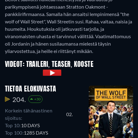
parikymppisenä johtaessaan Stratton Oakmont -
pankkiirifirmaansa. Samalla hän ansaitsi lempinimensä "the
wolf of Wall Street", Wall Streetin susi. Rahaa, valtaa, naisia ja
huumeita. Houkutuksia oli jatkuvasti tarjolla, ja
viranomaisten uhasta ei tarvinnut välittää. Vaatimattomuus
oli Jordanin ja hänen susilaumansa mielestä täysin
yliarvostettua, ja heille ei riittänyt mikään.
VIDEOT: TRAILERI, TEASER, KOOSTE
TIETOA ELOKUVASTA
204.
+30
Korkein tähänastinen
02.
sijoitus:
Top 10:
10 DAYS
Top 100:
1285 DAYS