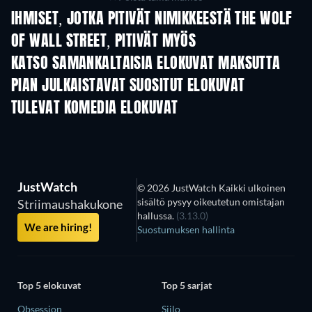
IHMISET, JOTKA PITIVÄT NIMIKKEESTÄ THE WOLF
OF WALL STREET, PITIVÄT MYÖS
KATSO SAMANKALTAISIA ELOKUVAT MAKSUTTA
PIAN JULKAISTAVAT SUOSITUT ELOKUVAT
TULEVAT KOMEDIA ELOKUVAT
JustWatch
© 2026 JustWatch Kaikki ulkoinen
sisältö pysyy oikeutetun omistajan
Striimaushakukone
hallussa.
(3.13.0)
We are hiring!
Suostumuksen hallinta
Top 5 elokuvat
Top 5 sarjat
Obsession
Siilo