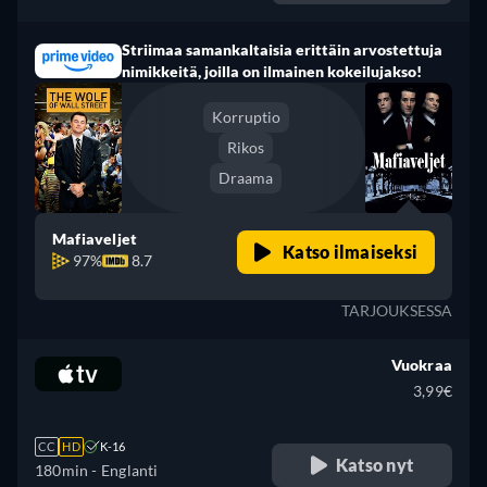
Striimaa samankaltaisia erittäin arvostettuja
nimikkeitä, joilla on ilmainen kokeilujakso!
Korruptio
Rikos
Draama
Mafiaveljet
Katso ilmaiseksi
97%
8.7
TARJOUKSESSA
Vuokraa
3,99€
CC
HD
K-16
Katso nyt
180min
- Englanti