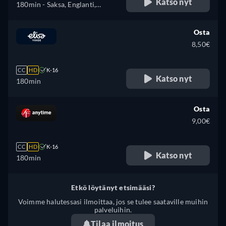
Katso nyt
180min
- Saksa, Englanti,
Espanja
Osta
8,50€
CC
HD
K-16
Katso nyt
180min
Osta
9,00€
CC
HD
K-16
Katso nyt
180min
Etkö löytänyt etsimääsi?
Voimme halutessasi ilmoittaa, jos se tulee saataville muihin
palveluihin.
Tilaa ilmoitus