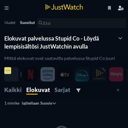
Uudet
Suositut
Elokuvat palvelussa Stupid Co - Löydä
lempisisältösi JustWatchin avulla
Mitkä elokuvat ovat saatavilla palvelussa Stupid Co juuri
nyt? Älä pohdi kauempaa! JustWatch näyttää sinulle kaikki
elokuvat palvelussa Stupid Co. Järjestimme elokuvat
suosituimmuusjärjestykseen, jotta voit helposti valita
parhaat elokuvat palvelussa Stupid Co. Haluaisitko nähdä
Kaikki
Elokuvat
Sarjat
kaikki Stupid Co kauhu- tai komediaelokuvat? Aktivoi vain
oikeat suodattimet alla olevasta valikosta ja näet vain
1 nimike
lajitellaan
Suosio
haluamasi sisällön. Kyllä, se on näin helppoa! Stupid Co
elokuvalista päivitetään joka päivä, jotta et varmasti jää
paitsi yhdestäkään hyvästä elokuvasta, joka on lisätty
palveluun Stupid Co.