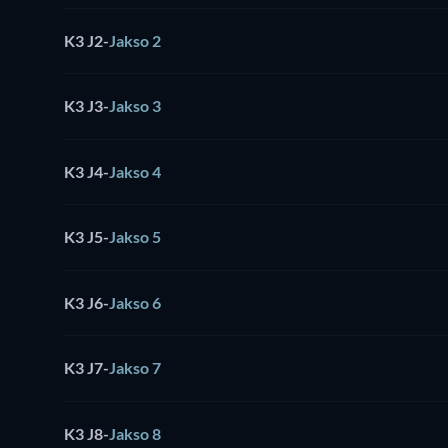
K3 J2
-
Jakso 2
K3 J3
-
Jakso 3
K3 J4
-
Jakso 4
K3 J5
-
Jakso 5
K3 J6
-
Jakso 6
K3 J7
-
Jakso 7
K3 J8
-
Jakso 8