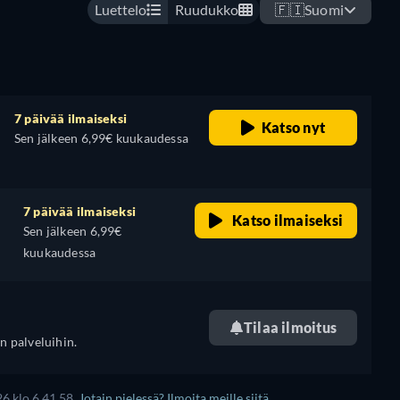
Luettelo
Ruudukko
🇫🇮
Suomi
7 päivää ilmaiseksi
Katso nyt
Sen jälkeen 6,99€ kuukaudessa
7 päivää ilmaiseksi
Katso ilmaiseksi
Sen jälkeen 6,99€
kuukaudessa
Tilaa ilmoitus
n palveluihin.
6 klo 6.41.58.
Jotain pielessä? Ilmoita meille siitä.