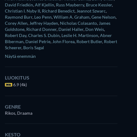
David Friedkin
,
Alf Kjellin
,
Russ Mayberry
,
Bruce Kessler
,
Christian I. Nyby II
,
Richard Benedict
,
Jeannot Szwarc
,
Raymond Burr
,
Leo Penn
,
William A. Graham
,
Gene Nelson
,
Corey Allen
,
Jeffrey Hayden
,
Nicholas Colasanto
,
James
Goldstone
,
Richard Donner
,
Daniel Haller
,
Don Weis
,
Robert Day
,
Charles S. Dubin
,
Leslie H. Martinson
,
Abner
Biberman
,
Daniel Petrie
,
John Florea
,
Robert Butler
,
Robert
Scheerer
,
Boris Sagal
Näytä enemmän
LUOKITUS
6.9 (4k)
GENRE
Rikos, Draama
KESTO