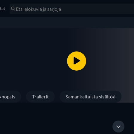
tat
ynopsis
Trailerit
Samankaltaista sisältöä