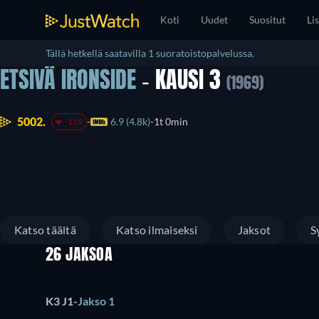
Koti
Uudet
Suositut
Lis
Tällä hetkellä saatavilla 1 suoratoistopalvelussa.
ETSIVÄ IRONSIDE
- KAUSI 3
(1969)
5002.
6.9 (4.8k)
1t 0min
-119
Katso täältä
Katso ilmaiseksi
Jaksot
S
26 JAKSOA
K3 J1
-
Jakso 1