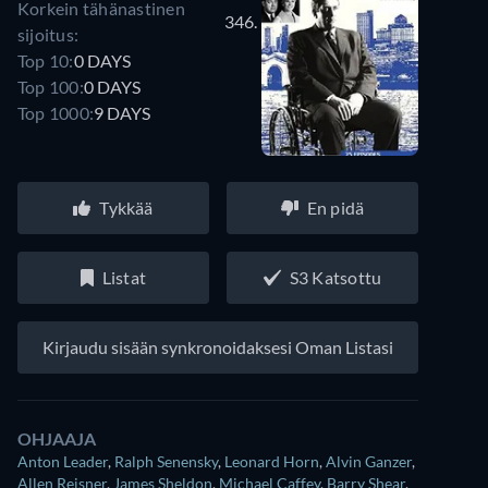
Korkein tähänastinen
346.
sijoitus:
Top 10:
0 DAYS
Top 100:
0 DAYS
Top 1000:
9 DAYS
Tykkää
En pidä
Listat
S3 Katsottu
Kirjaudu sisään synkronoidaksesi Oman Listasi
OHJAAJA
Anton Leader
,
Ralph Senensky
,
Leonard Horn
,
Alvin Ganzer
,
Allen Reisner
,
James Sheldon
,
Michael Caffey
,
Barry Shear
,