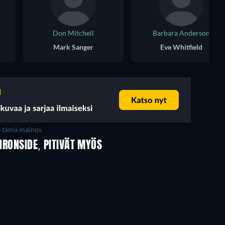
Don Mitchell
Barbara Anderson
Mark Sanger
Eve Whitfield
a tämä mainos
 IRONSIDE, PITIVÄT MYÖS
TV
TV
TV
TV
TV
Kausi 1
Kausi 4