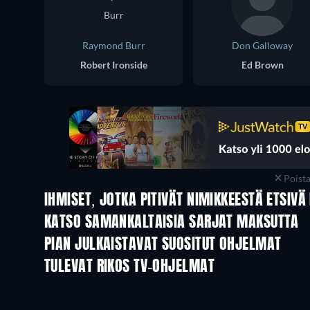
Raymond Burr
Don Galloway
Robert Ironside
Ed Brown
Poist
IHMISET, JOTKA PITIVÄT NIMIKKEESTÄ ETSIVÄ
TV
TV
KATSO SAMANKALTAISIA SARJAT MAKSUTTA
TV
TV
PIAN JULKAISTAVAT SUOSITUT OHJELMAT
TV
TV
TULEVAT RIKOS TV-OHJELMAT
Kausi 6
Kausi 2