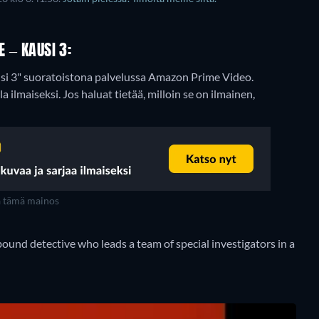
 – KAUSI 3:
ausi 3" suoratoistona palvelussa Amazon Prime Video.
la ilmaiseksi. Jos haluat tietää, milloin se on ilmainen,
a tämä mainos
ound detective who leads a team of special investigators in a