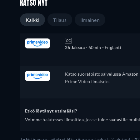
KATSO NYT
Kaikki
Tilaus
Ilmainen
CC
26 Jaksoa -
60min
- Englanti
Katso suoratoistopalvelussa Amazon
Prime Video ilmaiseksi
Etkö löytänyt etsimääsi?
Voimme halutessasi ilmoittaa, jos se tulee saataville muihi
Tarkistimme päivitykset 60 striimauspalvelusta 2. elokuuta 202