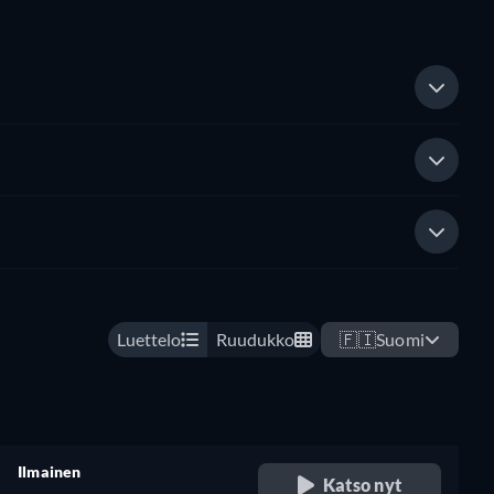
Luettelo
Ruudukko
🇫🇮
Suomi
Ilmainen
Katso nyt