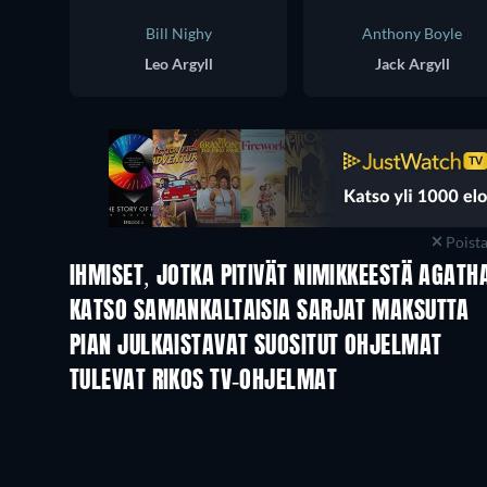
Bill Nighy
Anthony Boyle
Leo Argyll
Jack Argyll
Poist
IHMISET, JOTKA PITIVÄT NIMIKKEESTÄ AGATH
TV
TV
KATSO SAMANKALTAISIA SARJAT MAKSUTTA
TV
TV
PIAN JULKAISTAVAT SUOSITUT OHJELMAT
TV
TV
TULEVAT RIKOS TV-OHJELMAT
Kausi 6
Kausi 2