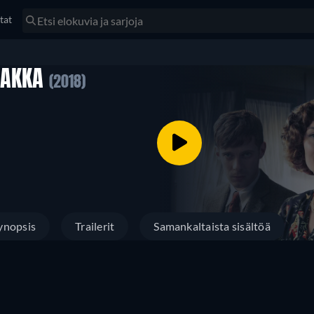
tat
AAKKA
(2018)
ynopsis
Trailerit
Samankaltaista sisältöä