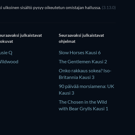
 ulkoinen sisältö pysyy oikeutetun omistajan hallussa.
(3.13.0)
euraavaksi julkaistavat
Seuraavaksi julkaistavat
lokuvat
ohjelmat
usie Q
Slow Horses Kausi 6
ildwood
The Gentlemen Kausi 2
Onko rakkaus sokea? Iso-
Britannia Kausi 3
90 päivää morsiamena: UK
Kausi 3
The Chosen in the Wild
with Bear Grylls Kausi 1