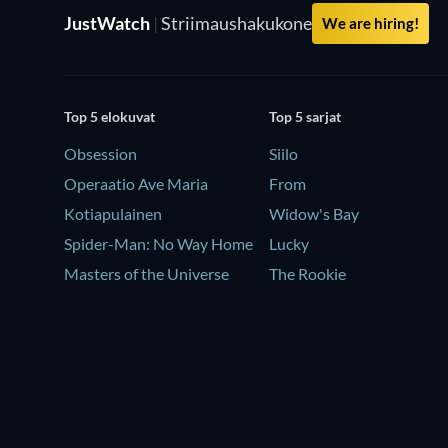
JustWatch
|
Striimaushakukone
We are hiring!
Top 5 elokuvat
Top 5 sarjat
Obsession
Siilo
Operaatio Ave Maria
From
Kotiapulainen
Widow's Bay
Spider-Man: No Way Home
Lucky
Masters of the Universe
The Rookie