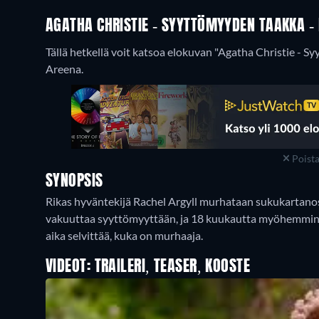
AGATHA CHRISTIE - SYYTTÖMYYDEN TAAKKA - 
Tällä hetkellä voit katsoa elokuvan "Agatha Christie - S
Areena.
Poist
SYNOPSIS
Rikas hyväntekijä Rachel Argyll murhataan sukukartanos
vakuuttaa syyttömyyttään, ja 18 kuukautta myöhemmin 
aika selvittää, kuka on murhaaja.
VIDEOT: TRAILERI, TEASER, KOOSTE