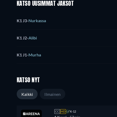
KATSO UUSIMMAT JAKSOT
K1 J3
-
Nurkassa
K1 J2
-
Alibi
K1 J1
-
Murha
KATSO NYT
Kaikki
Ilmainen
CC
HD
K-12