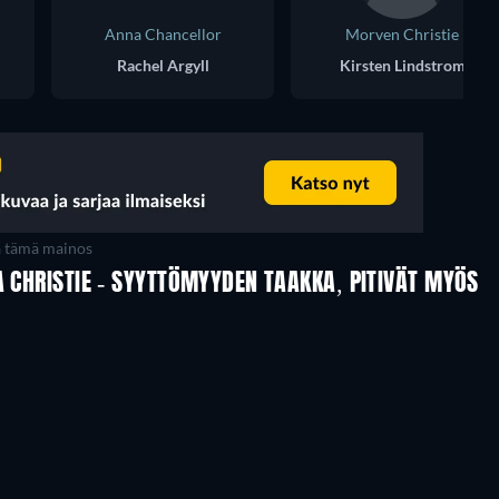
Anna Chancellor
Morven Christie
Rachel Argyll
Kirsten Lindstrom
a tämä mainos
A CHRISTIE - SYYTTÖMYYDEN TAAKKA, PITIVÄT MYÖS
TV
TV
TV
TV
TV
TV
Kausi 1
Kausi 4