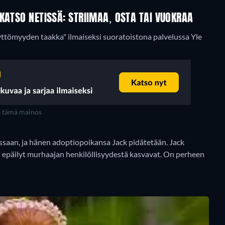
KATSO NETISSÄ: STRIIMAA, OSTA TAI VUOKRAA
yyttömyyden taakka" ilmaiseksi suoratoistona palvelussa Yle
a tämä mainos
saan, ja hänen adoptiopoikansa Jack pidätetään. Jack
epäilyt murhaajan henkilöllisyydestä kasvavat. On perheen