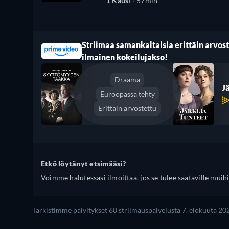
1 Kausi -
57min
Striimaa samankaltaisia erittäin arvoste
ilmainen kokeilujakso!
Draama
J
Euroopassa tehty
Erittäin arvostettu
Etkö löytänyt etsimääsi?
Voimme halutessasi ilmoittaa, jos se tulee saataville muihi
Tarkistimme päivitykset 60 striimauspalvelusta 7. elokuuta 202