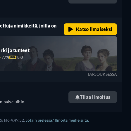
retail price
ttuja nimikkeitä, joilla on
Katso ilmaiseksi
ärki ja tunteet
77%
8.0
TARJOUKSESSA
Tilaa ilmoitus
n palveluihin.
6 klo 4.49.52.
Jotain pielessä? Ilmoita meille siitä.