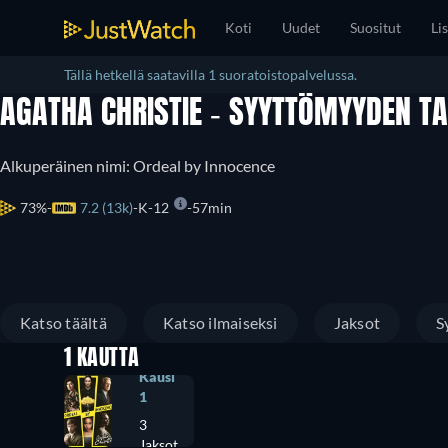
Koti
Uudet
Suositut
Lis
Tällä hetkellä saatavilla 1 suoratoistopalvelussa.
AGATHA CHRISTIE - SYYTTÖMYYDEN T
Alkuperäinen nimi: Ordeal by Innocence
73%
7.2 (13k)
K-12
57min
Katso täältä
Katso ilmaiseksi
Jaksot
S
1 KAUTTA
Kausi
1
3
Jaksot