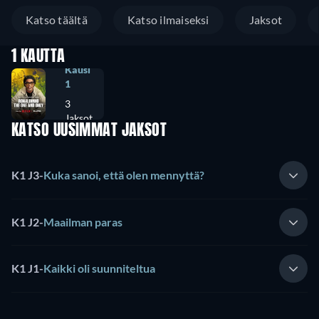
Katso täältä
Katso ilmaiseksi
Jaksot
1 KAUTTA
Kausi
1
3
Jaksot
KATSO UUSIMMAT JAKSOT
K1 J3
-
Kuka sanoi, että olen mennyttä?
K1 J2
-
Maailman paras
K1 J1
-
Kaikki oli suunniteltua