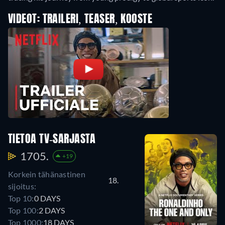
VIDEOT: TRAILERI, TEASER, KOOSTE
TIETOA TV-SARJASTA
1705.
+19
Korkein tähänastinen
18.
sijoitus:
Top 10:
0 DAYS
Top 100:
2 DAYS
Top 1000:
18 DAYS