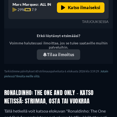
Marc Marquez: ALL IN
Katso ilmaiseksi
29%
7.9
TARJOUKSESSA
Etkö löytänyt etsimääsi?
Voimme halutessasi ilmoittaa, jos se tulee saataville muihin
palveluihin.
Tilaa ilmoitus
Tarkistimme päivitykset 60 striimauspalvelusta 6. elokuuta 2026 klo 3.59.29.
Jotain
pielessä? Ilmoita meille siitä.
RONALDINHO: THE ONE AND ONLY - KATSO
NETISSÄ: STRIIMAA, OSTA TAI VUOKRAA
Tällä hetkellä voit katsoa elokuvan "Ronaldinho: The One