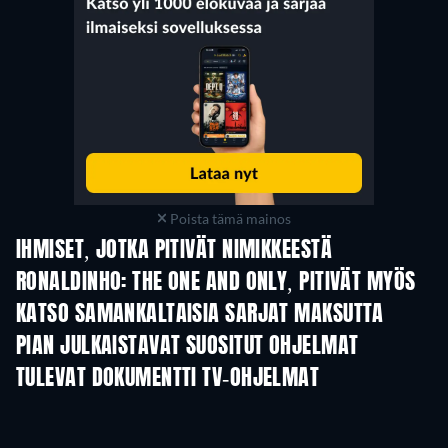
Poista tämä mainos
IHMISET, JOTKA PITIVÄT NIMIKKEESTÄ
RONALDINHO: THE ONE AND ONLY, PITIVÄT MYÖS
KATSO SAMANKALTAISIA SARJAT MAKSUTTA
TV
TV
PIAN JULKAISTAVAT SUOSITUT OHJELMAT
TV
TV
TULEVAT DOKUMENTTI TV-OHJELMAT
Kausi 1
Kausi 1
Kau