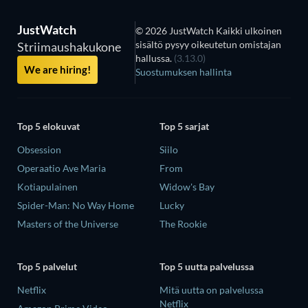
JustWatch
© 2026 JustWatch Kaikki ulkoinen
sisältö pysyy oikeutetun omistajan
Striimaushakukone
hallussa.
(3.13.0)
We are hiring!
Suostumuksen hallinta
Top 5 elokuvat
Top 5 sarjat
Obsession
Siilo
Operaatio Ave Maria
From
Kotiapulainen
Widow's Bay
Spider-Man: No Way Home
Lucky
Masters of the Universe
The Rookie
Top 5 palvelut
Top 5 uutta palvelussa
Netflix
Mitä uutta on palvelussa
Netflix