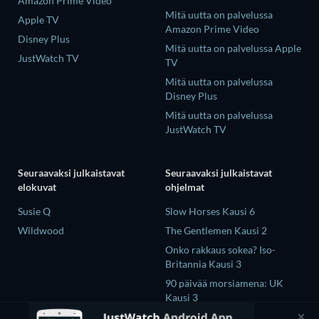
Amazon Prime Video
Mitä uutta on palvelussa
Apple TV
Amazon Prime Video
Disney Plus
Mitä uutta on palvelussa Apple
JustWatch TV
TV
Mitä uutta on palvelussa
Disney Plus
Mitä uutta on palvelussa
JustWatch TV
Seuraavaksi julkaistavat
Seuraavaksi julkaistavat
elokuvat
ohjelmat
Susie Q
Slow Horses Kausi 6
Wildwood
The Gentlemen Kausi 2
Onko rakkaus sokea? Iso-
Britannia Kausi 3
90 päivää morsiamena: UK
Kausi 3
The Chosen in the Wild with