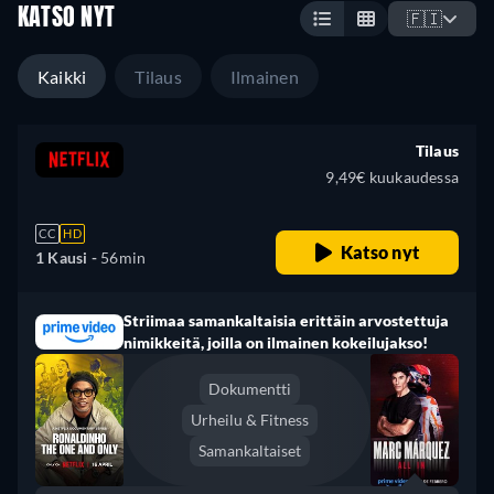
KATSO NYT
🇫🇮
Kaikki
Tilaus
Ilmainen
Tilaus
9,49€ kuukaudessa
CC
HD
Katso nyt
1 Kausi -
56min
Striimaa samankaltaisia erittäin arvostettuja
nimikkeitä, joilla on ilmainen kokeilujakso!
Dokumentti
Urheilu & Fitness
Samankaltaiset