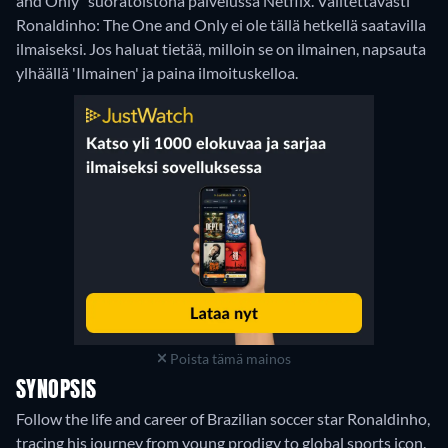
and Only" suoratoistona palvelussa Netflix.
Valitettavasti
Ronaldinho: The One and Only ei ole tällä hetkellä saatavilla
ilmaiseksi. Jos haluat tietää, milloin se on ilmainen, napsauta
ylhäällä 'Ilmainen' ja paina ilmoituskelloa.
Poista tämä mainos
SYNOPSIS
Follow the life and career of Brazilian soccer star Ronaldinho,
tracing his journey from young prodigy to global sports icon.