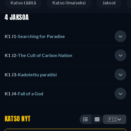
Katso täältä
Katso ilmaiseksi
Jaksot
4 JAKSOA
K1 J1
-
Searching for Paradise
K1 J2
-
The Cult of Carbon Nation
K1 J3
-
Kadotettu paratiisi
K1 J4
-
Fall of a God
KATSO NYT
🇫🇮