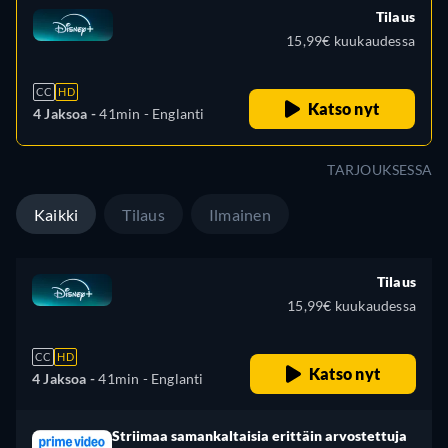
Tilaus
15,99€ kuukaudessa
CC
HD
Katso nyt
4 Jaksoa -
41min
- Englanti
TARJOUKSESSA
Kaikki
Tilaus
Ilmainen
Tilaus
15,99€ kuukaudessa
CC
HD
Katso nyt
4 Jaksoa -
41min
- Englanti
Striimaa samankaltaisia erittäin arvostettuja