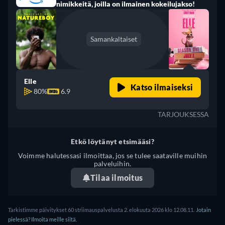
nimikkeitä, joilla on ilmainen kokeilujakso!
Samankaltaiset
Elle
Katso ilmaiseksi
80%
6.9
TARJOUKSESSA
Etkö löytänyt etsimääsi?
Voimme halutessasi ilmoittaa, jos se tulee saataville muihin
palveluihin.
Tilaa ilmoitus
Tarkistimme päivitykset 60 striimauspalvelusta 2. elokuuta 2026 klo 12.08.11.
Jotain
pielessä? Ilmoita meille siitä.