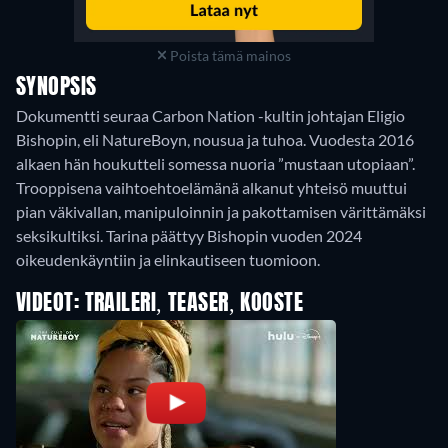
Poista tämä mainos
SYNOPSIS
Dokumentti seuraa Carbon Nation -kultin johtajan Eligio
Bishopin, eli NatureBoyn, nousua ja tuhoa. Vuodesta 2016
alkaen hän houkutteli somessa nuoria ”mustaan utopiaan”.
Trooppisena vaihtoehtoelämänä alkanut yhteisö muuttui
pian väkivallan, manipuloinnin ja pakottamisen värittämäksi
seksikultiksi. Tarina päättyy Bishopin vuoden 2024
oikeudenkäyntiin ja elinkautiseen tuomioon.
VIDEOT: TRAILERI, TEASER, KOOSTE