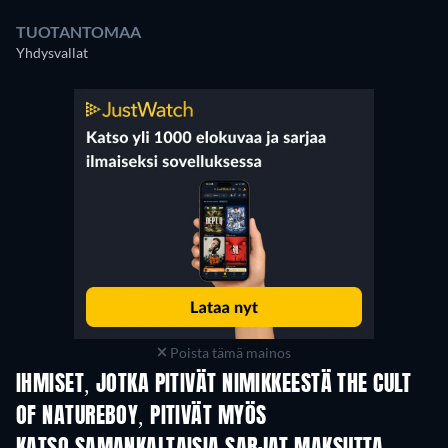
TUOTANTOMAA
Yhdysvallat
Poista tämä mainos
IHMISET, JOTKA PITIVÄT NIMIKKEESTÄ THE CULT
OF NATUREBOY, PITIVÄT MYÖS
TV
TV