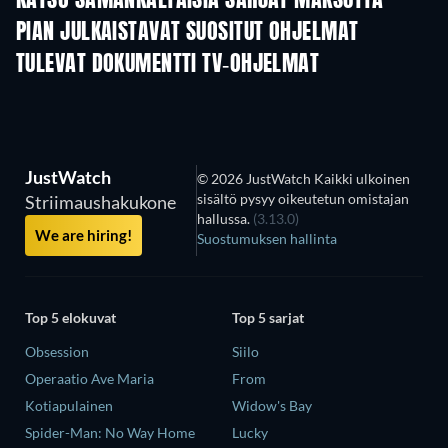
KATSO SAMANKALTAISIA SARJAT MAKSUTTA
PIAN JULKAISTAVAT SUOSITUT OHJELMAT
TV
TV
TULEVAT DOKUMENTTI TV-OHJELMAT
Kausi 1
Kausi 1
Kau
JustWatch
© 2026 JustWatch Kaikki ulkoinen
sisältö pysyy oikeutetun omistajan
Striimaushakukone
hallussa.
(3.13.0)
We are hiring!
Suostumuksen hallinta
Top 5 elokuvat
Top 5 sarjat
Obsession
Siilo
Operaatio Ave Maria
From
Kotiapulainen
Widow's Bay
Spider-Man: No Way Home
Lucky