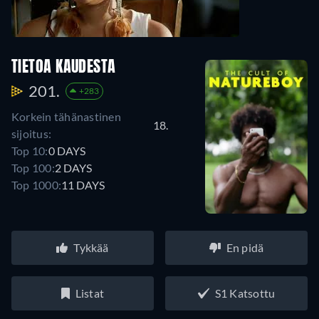
TIETOA KAUDESTA
201.
+283
Korkein tähänastinen
18.
sijoitus:
Top 10:
0 DAYS
Top 100:
2 DAYS
Top 1000:
11 DAYS
Tykkää
En pidä
Listat
S1 Katsottu