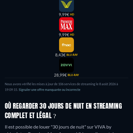
9,99€
HD
9,99€
HD
8,43€
BLU-RAY
28,99€
BLU-RAY
Nous avons vérifié les mises à jour de
106
services de streaming le
8 août 2026
à
19:09:15
.
Signaler une offre manquante ou incorrecte
OÙ REGARDER 30 JOURS DE NUIT EN STREAMING
COMPLET ET LÉGAL ?
Il est possible de louer "30 jours de nuit" sur VIVA by