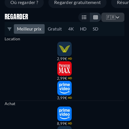
Où regarder ?
Regarder gratuitement
Résu
REGARDER
🇫🇷
Meilleur prix
Gratuit
4K
HD
SD
Location
2,99€
HD
2,99€
HD
3,99€
HD
Achat
8,99€
HD