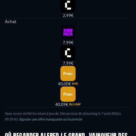
2,99€
Achat
7,99€
7,99€
40,00€
DVD
40,09€
BLU-RAY
Nous avons vérifié les mises à jour de 106 services de streaming le 7 août 2026 à
09:29:43.
Signaler une offre manquante ou incorrecte