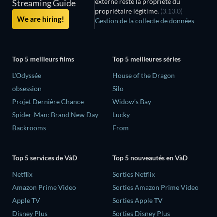
externe reste la propriété du
Streaming Guide
propriétaire légitime.
(3.13.0)
We are hiring!
Gestion de la collecte de données
Top 5 meilleurs films
Top 5 meilleures séries
L'Odyssée
House of the Dragon
obsession
Silo
Projet Dernière Chance
Widow’s Bay
Spider-Man: Brand New Day
Lucky
Backrooms
From
Top 5 services de VàD
Top 5 nouveautés en VàD
Netflix
Sorties Netflix
Amazon Prime Video
Sorties Amazon Prime Video
Apple TV
Sorties Apple TV
Disney Plus
Sorties Disney Plus