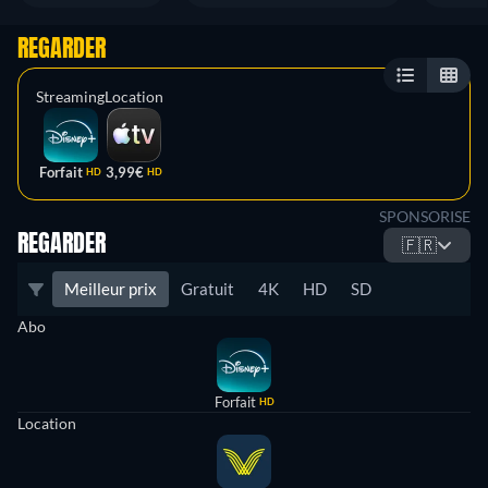
REGARDER
Streaming
Location
Forfait
3,99€
HD
HD
SPONSORISE
REGARDER
🇫🇷
Meilleur prix
Gratuit
4K
HD
SD
Abo
Forfait
HD
Location