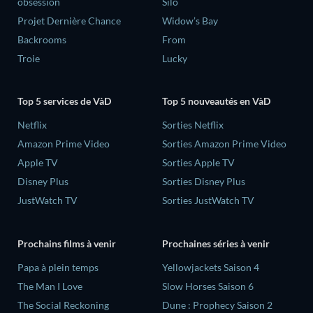
obsession
Silo
Projet Dernière Chance
Widow’s Bay
Backrooms
From
Troie
Lucky
Top 5 services de VàD
Top 5 nouveautés en VàD
Netflix
Sorties Netflix
Amazon Prime Video
Sorties Amazon Prime Video
Apple TV
Sorties Apple TV
Disney Plus
Sorties Disney Plus
JustWatch TV
Sorties JustWatch TV
Prochains films à venir
Prochaines séries à venir
‎Papa à plein temps
Yellowjackets Saison 4
The Man I Love
Slow Horses Saison 6
The Social Reckoning
Dune : Prophecy Saison 2