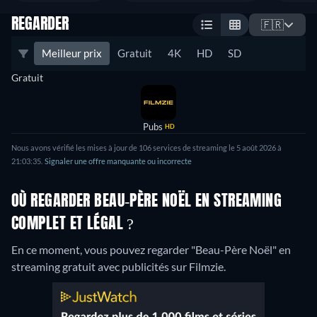
REGARDER
🇫🇷
Meilleur prix
Gratuit
4K
HD
SD
Gratuit
Pubs
HD
Nous avons vérifié les mises à jour de 106 services de streaming le 5 août 2026 à
21:03:35.
Signaler une offre manquante ou incorrecte
OÙ REGARDER BEAU-PÈRE NOËL EN STREAMING
COMPLET ET LÉGAL ?
En ce moment, vous pouvez regarder "Beau-Père Noël" en
streaming gratuit avec publicités sur Filmzie.