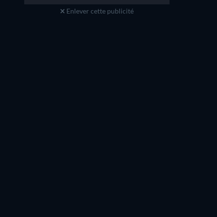
Enlever cette publicité
Liu Peiqi
Zu Feng
Comrade Liu
Instructor Dong
Arcobaleno