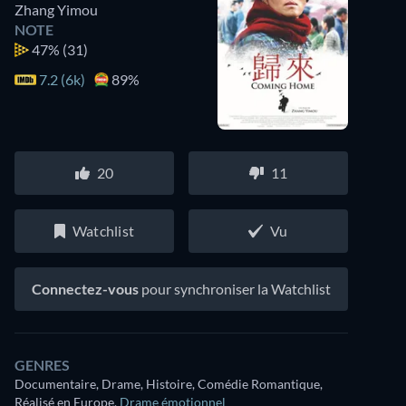
Zhang Yimou
NOTE
47%
(31)
7.2 (6k)
89%
20
11
Watchlist
Vu
Connectez-vous
pour synchroniser la Watchlist
GENRES
Documentaire, Drame, Histoire, Comédie Romantique,
Réalisé en Europe
,
Drame émotionnel