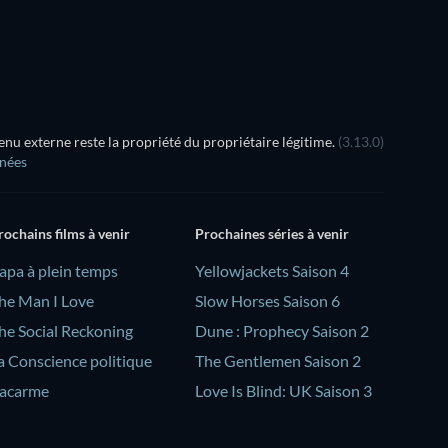
u externe reste la propriété du propriétaire légitime.
(3.13.0)
nnées
rochains films à venir
Prochaines séries à venir
Papa à plein temps
Yellowjackets Saison 4
he Man I Love
Slow Horses Saison 6
he Social Reckoning
Dune : Prophecy Saison 2
a Conscience politique
The Gentlemen Saison 2
acarme
Love Is Blind: UK Saison 3