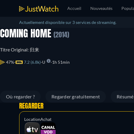
Accueil
Nouveautés
Popula
Actuellement disponible sur 3 services de streaming.
COMING HOME
(2014)
Titre Original: 归来
47%
7.2 (6.8k)
U
1h 51min
Où regarder ?
Regarder gratuitement
Résumé
REGARDER
Location
Achat